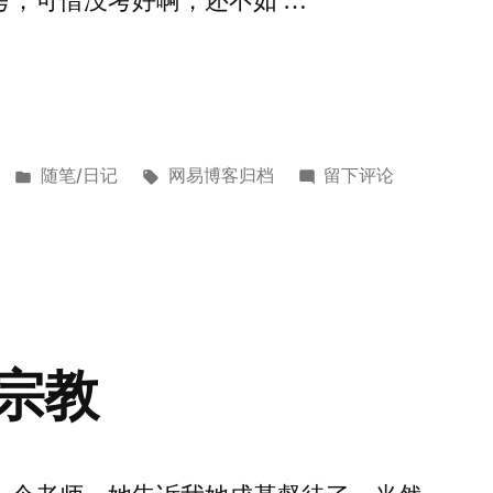
考，可惜没考好啊，还不如 …
发
标
于
随笔/日记
网易博客归档
留下评论
布
签：
OI
于
的
结
束，
ACM
的
宗教
开
始
[2011
年