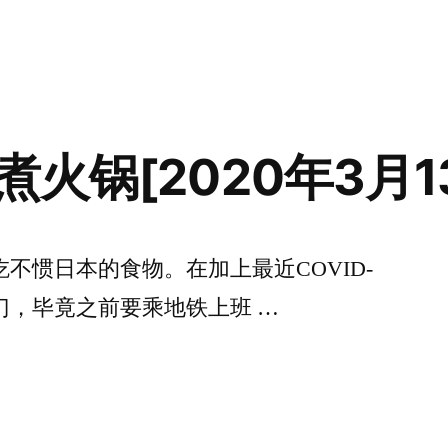
布
签：
第
于
一
道
原
创
菜
火锅[2020年3月1
[2020
年
3
月
不惯日本的食物。在加上最近COVID-
19
门，毕竟之前要乘地铁上班 …
日]