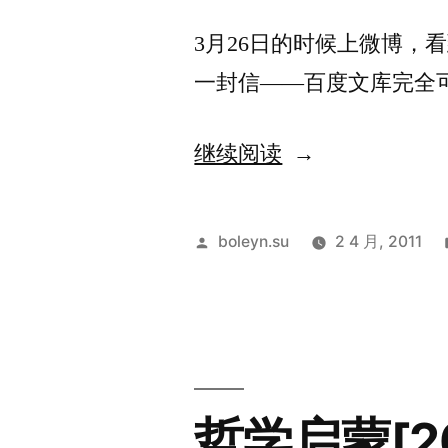
3月26日的时候上微博，
一封信——百度文库完全
“读
继续阅读
韩
寒
发
boleyn.su
2 4 月, 2011
的
布
者：
《给
李
彦
哲学启蒙[2
宏