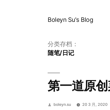
跳
至
Boleyn Su's Blog
内
容
分类存档：
随笔/日记
第一道原创菜
发
boleyn.su
20 3 月, 2020