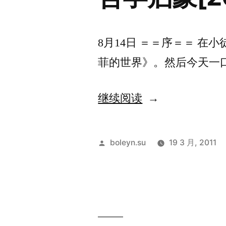
先
生
8月14日 ＝＝序＝＝ 
的
菲的世界》。然后今天一口
一
封
“哲
继续阅读
信》
学
有
启
发
boleyn.su
19 3 月, 2011
感”
蒙
布
者：
[2009
年
8