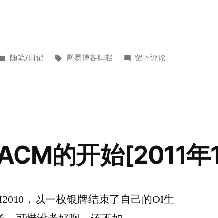
发
标
于
随笔/日记
网易博客归档
留下评论
布
签：
Hello,
于
ACM-
ICPC
World
Finals!
[2014
ACM的开始[2011年1
年
1
月
5
2010，以一枚银牌结束了自己的OI生
日]