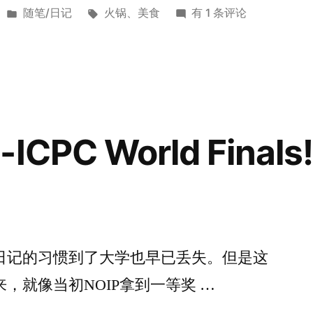
发
标
第
随笔/日记
火锅
、
美食
有 1 条评论
布
签：
一
于
次
自
己
煮
火
-ICPC World Final
锅
[2020
年
3
月
13
日记的习惯到了大学也早已丢失。但是这
日]
，就像当初NOIP拿到一等奖 …