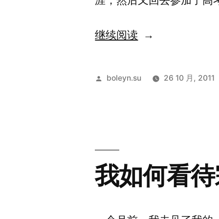
涯，然后又回去参加了高
“OI
继续阅读
的
结
发
boleyn.su
26 10 月, 2011
束，
布
者：
ACM
的
开
我如何看待
始
[2011
年