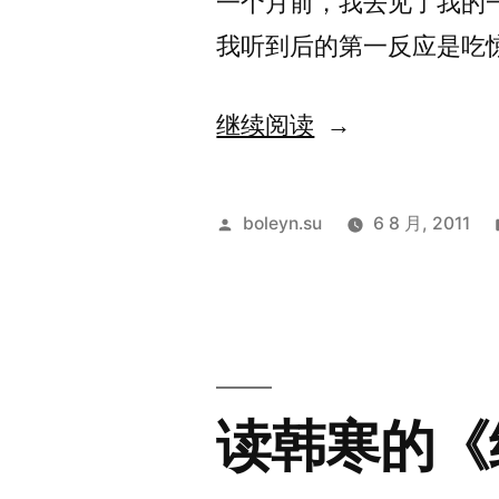
一个月前，我去见了我的
10
我听到后的第一反应是吃
月
26
“我
继续阅读
日]”
如
何
发
boleyn.su
6 8 月, 2011
看
布
者：
待
宗
教”
读韩寒的《