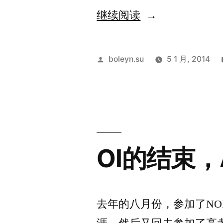
“Hello,
继续阅读
ACM-
ICPC
发
boleyn.su
5 1 月, 2014
World
布
者：
Finals!
[2014
年
OI的结束，
1
月
5
去年的八月份，参加了NOI
日]”