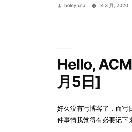
次
发
boleyn.su
14 3 月, 2020
自
布
者：
己
煮
火
Hello, ACM
锅
[2020
月5日]
年
3
月
好久没有写博客了，而写
13
件事情我觉得有必要记下来
日]”