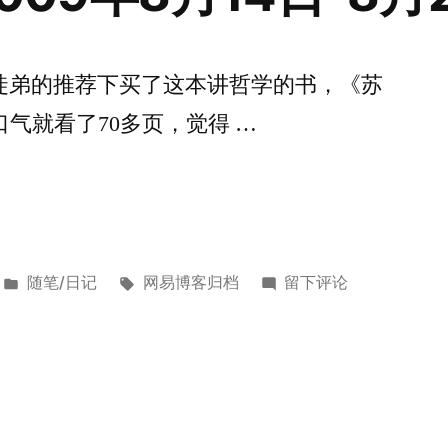
宏
先
生
在小徒弟的推荐下买了这本讲哲学的书，《苏
的
气就看了70多页，觉得 …
一
封
信》
有
感
发
标
于
随笔/日记
网易博客归档
留下评论
布
签：
哲
于
学
启
蒙
[2009