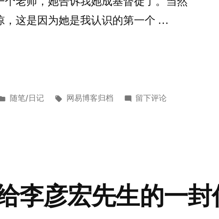
一个老师，她告诉我她成基督徒了。当然
10
惊，这是因为她是我认识的第一个 …
月
26
日]
发
标
于
随笔/日记
网易博客归档
留下评论
布
签：
我
于
如
何
看
待
宗
给李彦宏先生的一封
教