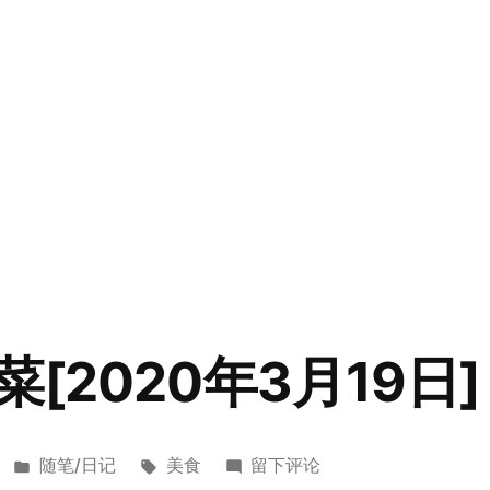
[2020年3月19日]
发
标
于
随笔/日记
美食
留下评论