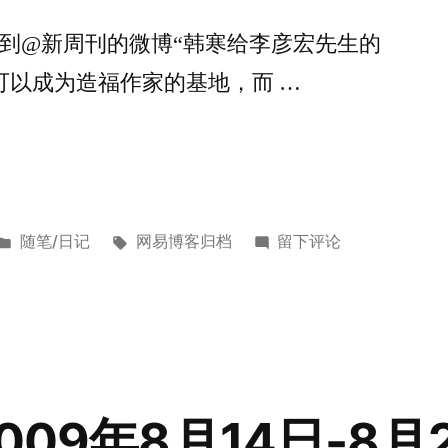
看到@新周刊的微博“韩寒给李彦宏先生的
可以成为造福作家的基地，而 …
发
标
于
随笔/日记
网易博客归档
留下评论
布
签：
读
于
韩
寒
的
《给
李
009年8月14日-8月2
彦