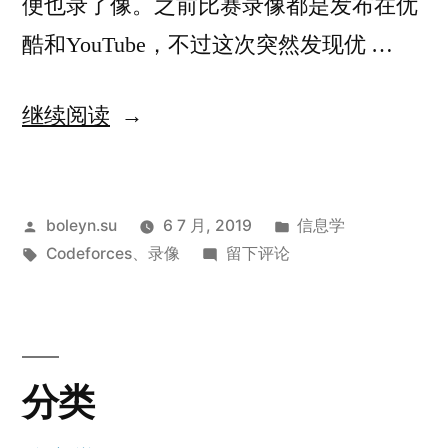
便也录了像。之前比赛录像都是发布在优
酷和YouTube，不过这次突然发现优 …
“Codeforces
继续阅读
Round
#572
发
发
boleyn.su
6 7 月, 2019
信息学
(Div.
布
标
于
布
Codeforces
、
录像
留下评论
1)”
者：
签：
Codeforces
于
Round
#572
(Div.
分类
1)