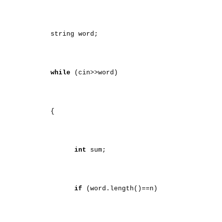
string word;
while
(cin>>word)
{
int
sum;
if
(word.length()==n)