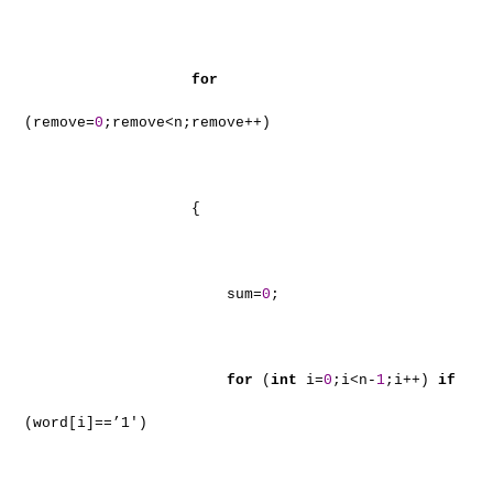
for
(remove=
0
;remove<n;remove++)
{
sum=
0
;
for
(
int
i=
0
;i<n-
1
;i++)
if
(word[i]==’1′)