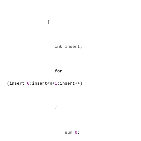
{
int
insert;
for
(insert=
0
;insert<n+
1
;insert++)
{
sum=
0
;