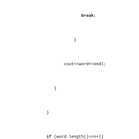
break
;
}
cout<<word<<endl;
}
}
if
(word.length()==n+
1
)