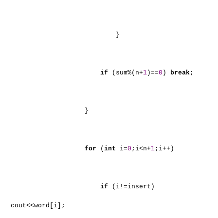
}
if
(sum%(n+
1
)==
0
)
break
;
}
for
(
int
i=
0
;i<n+
1
;i++)
if
(i!=insert)
cout<<word[i];