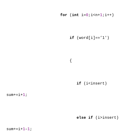
for
(
int
i=
0
;i<n+
1
;i++)
if
(word[i]==’1′)
{
if
(i<insert)
sum+=i+
1
;
else
if
(i>insert)
sum+=i+
1
–
1
;