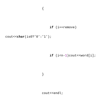
{
if
(i==remove)
cout<<
char
(is0?’0′:’1′);
if
(i<n-
1
)cout<<word[i];
}
cout<<endl;