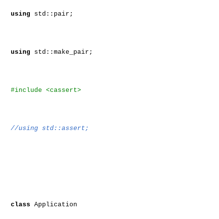
using
std::pair;
using
std::make_pair;
#include <cassert>
//using std::assert;
class
Application