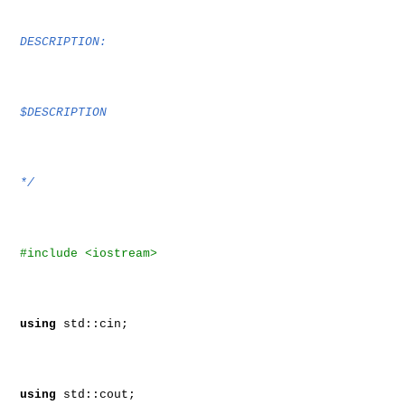
DESCRIPTION:
$DESCRIPTION
*/
#include <iostream>
using
std::cin;
using
std::cout;