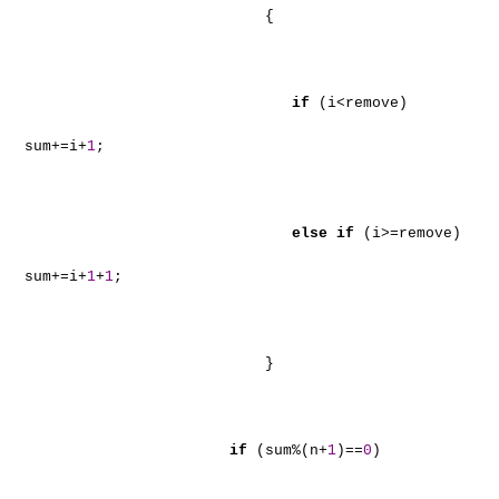
{
if
(i<remove)
sum+=i+
1
;
else
if
(i>=remove)
sum+=i+
1
+
1
;
}
if
(sum%(n+
1
)==
0
)