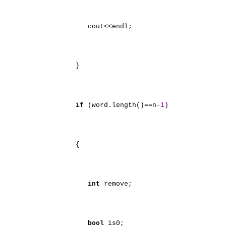
cout<<endl;
}
if
(word.length()==n-
1
)
{
int
remove;
bool
is0;