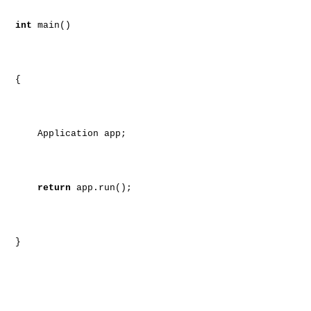
int
main()
{
Application app;
return
app.run();
}