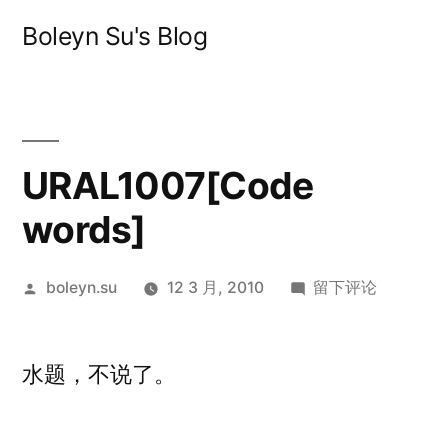
跳
Boleyn Su's Blog
至
内
容
URAL1007[Code
words]
发
于
boleyn.su
12 3 月, 2010
留下评论
布
URAL1007[Code
者：
words]
水题，不说了。