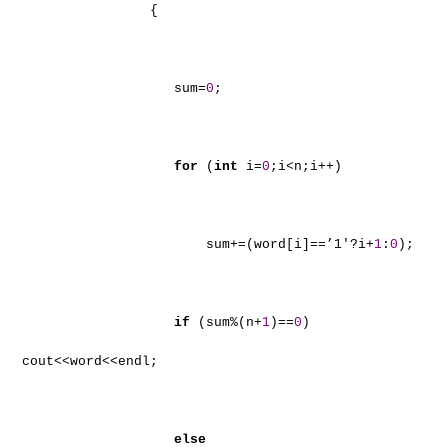
{
sum=
0
;
for
(
int
i=
0
;i<n;i++)
sum+=(word[i]==’1′?i+
1
:
0
);
if
(sum%(n+
1
)==
0
)
cout<<word<<endl;
else