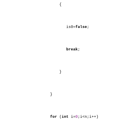
{
is0=
false
;
break
;
}
}
for
(
int
i=
0
;i<n;i++)