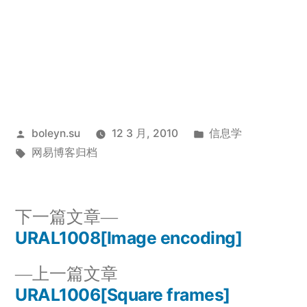
发
发
boleyn.su
12 3 月, 2010
信息学
布
标
布
网易博客归档
者：
签：
于
下
下一篇文章
一
URAL1008[Image encoding]
文
篇
上
上一篇文章
章
文
一
URAL1006[Square frames]
章：