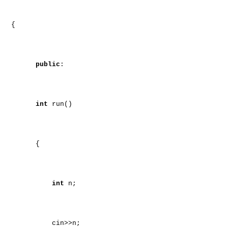
{
public
:
int
run()
{
int
n;
cin>>n;