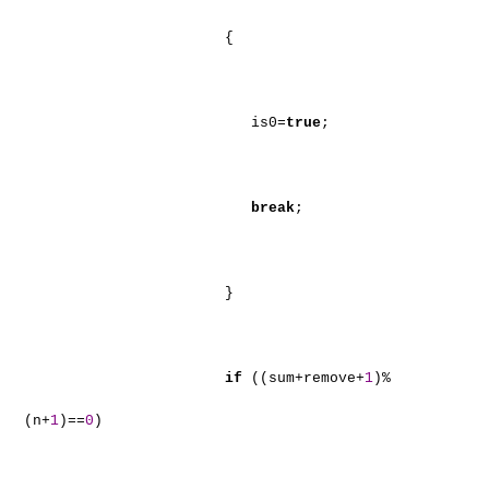
{
is0=
true
;
break
;
}
if
((sum+remove+
1
)%
(n+
1
)==
0
)