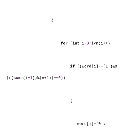
{
for
(
int
i=
0
;i<n;i++)
if
((word[i]==’1′)&&
(((sum-(i+
1
))%(n+
1
))==
0
))
{
word[i]=’0′;