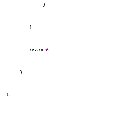
}
}
return
0
;
}
};