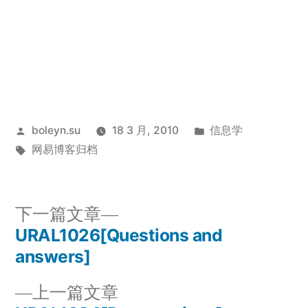
发
发
boleyn.su
18 3 月, 2010
信息学
布
标
布
网易博客归档
者：
签：
于
下
下一篇文章
一
URAL1026[Questions and
文
篇
answers]
章
文
上
上一篇文章
章：