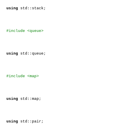
using
std::stack;
#include <queue>
using
std::queue;
#include <map>
using
std::map;
using
std::pair;