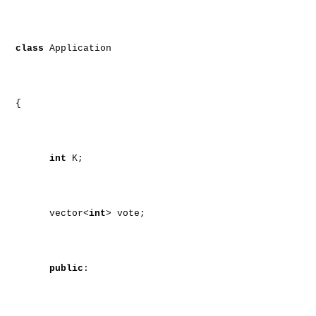
class
Application
{
int
K;
vector<
int
> vote;
public
: