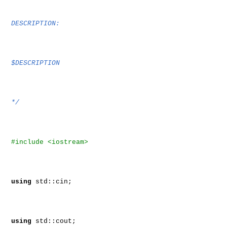
DESCRIPTION:
$DESCRIPTION
*/
#include <iostream>
using
std::cin;
using
std::cout;