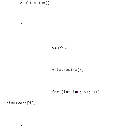
Application()
{
cin>>K;
vote.resize(K);
for
(
int
i=
0
;i<K;i++)
cin>>vote[i];
}