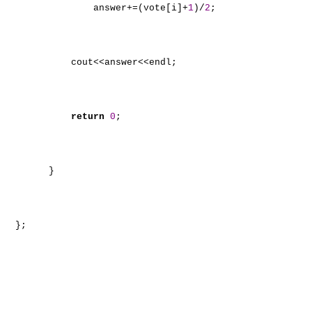
answer+=(vote[i]+
1
)/
2
;
cout<<answer<<endl;
return
0
;
}
};