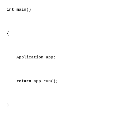
int
main()
{
Application app;
return
app.run();
}