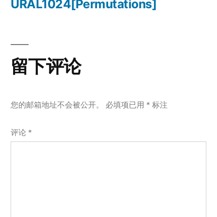
导
一
URAL1024[Permutations]
篇
航
文
章：
留下评论
您的邮箱地址不会被公开。
必填项已用
*
标注
评论
*