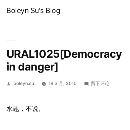
跳
Boleyn Su's Blog
至
内
容
URAL1025[Democracy
in danger]
发
于
boleyn.su
18 3 月, 2010
留下评论
布
URAL1025[Democ
者：
in
水题，不说。
danger]