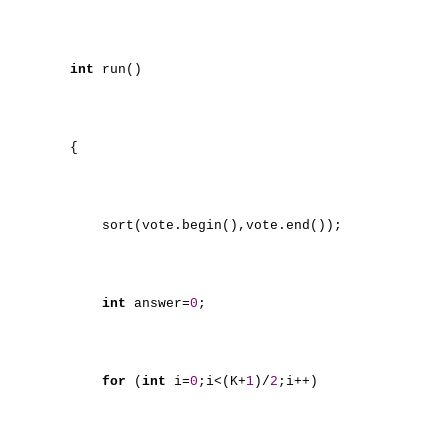
int
run()
{
sort(vote.begin(),vote.end());
int
answer=
0
;
for
(
int
i=
0
;i<(K+
1
)/
2
;i++)