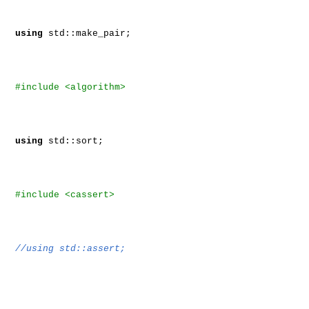
using
std::make_pair;
#include <algorithm>
using
std::sort;
#include <cassert>
//using std::assert;