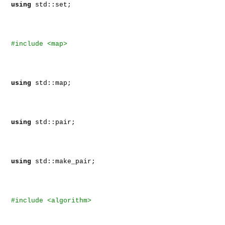
using
std::set;
#include <map>
using
std::map;
using
std::pair;
using
std::make_pair;
#include <algorithm>