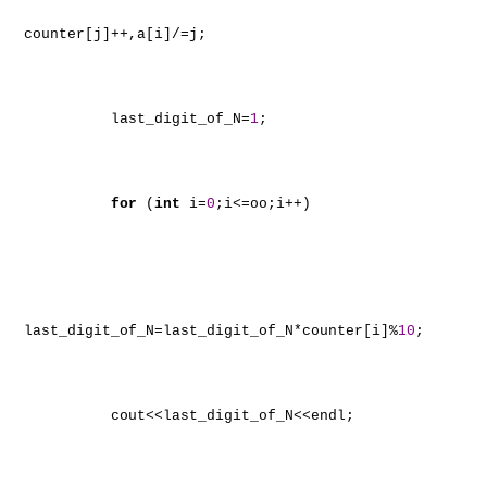
counter[j]++,a[i]/=j;
last_digit_of_N=
1
;
for
(
int
i=
0
;i<=oo;i++)
last_digit_of_N=last_digit_of_N*counter[i]%
10
;
cout<<last_digit_of_N<<endl;