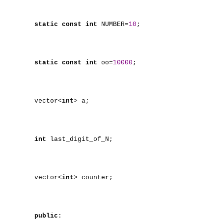
static
const
int
NUMBER=
10
;
static
const
int
oo=
10000
;
vector<
int
> a;
int
last_digit_of_N;
vector<
int
> counter;
public
: