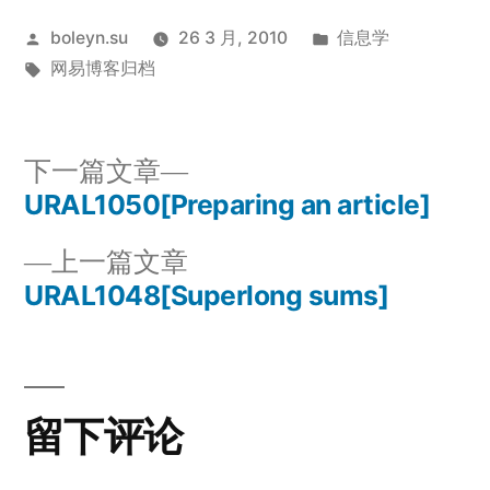
发
发
boleyn.su
26 3 月, 2010
信息学
布
标
布
网易博客归档
者：
签：
于
下
下一篇文章
一
URAL1050[Preparing an article]
文
篇
上
上一篇文章
章
文
一
URAL1048[Superlong sums]
章：
导
篇
文
航
章：
留下评论