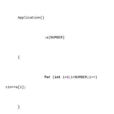
Application()
:a(NUMBER)
{
for
(
int
i=
0
;i<NUMBER;i++)
cin>>a[i];
}