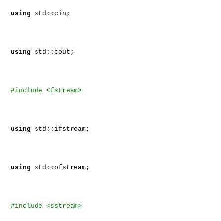
using
std::cin;
using
std::cout;
#include <fstream>
using
std::ifstream;
using
std::ofstream;
#include <sstream>