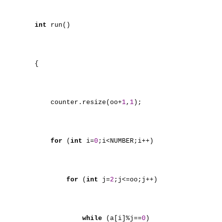
int
run()
{
counter.resize(oo+
1
,
1
);
for
(
int
i=
0
;i<NUMBER;i++)
for
(
int
j=
2
;j<=oo;j++)
while
(a[i]%j==
0
)