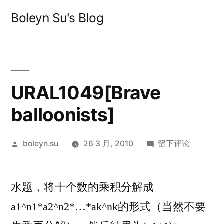
跳
Boleyn Su's Blog
至
内
容
URAL1049[Brave
balloonists]
发
于
boleyn.su
26 3 月, 2010
留下评论
布
URAL1049[Brave
者：
balloonists]
水题，将十个数的乘积分解成
a1^n1*a2^n2*…*ak^nk的形式（当然不要