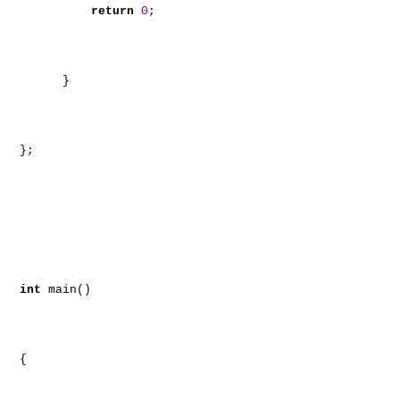
return
0
;
}
};
int
main()
{