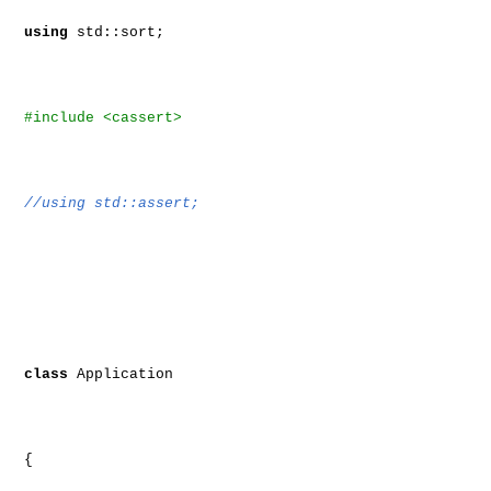
using
std::sort;
#include <cassert>
//using std::assert;
class
Application
{