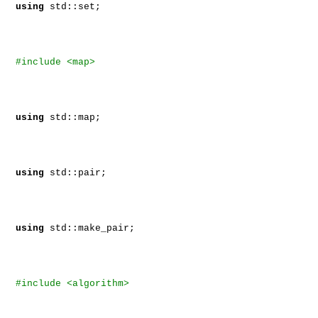
using
std::set;
#include <map>
using
std::map;
using
std::pair;
using
std::make_pair;
#include <algorithm>