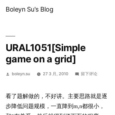
跳
Boleyn Su's Blog
至
内
容
URAL1051[Simple
game on a grid]
发
于
boleyn.su
27 3 月, 2010
留下评论
布
URAL1051[Simple
者：
game
看了题解做的，不好讲。主要思路就是逐
on
a
步降低问题规模，一直降到m,n都很小，
grid]