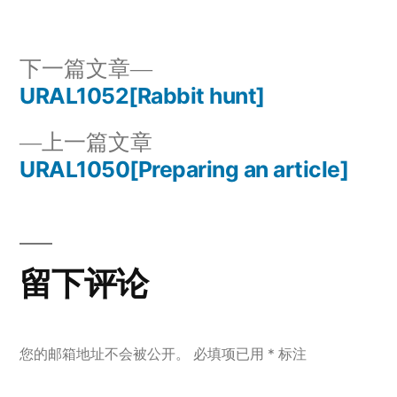
者：
签：
于
下
下一篇文章
一
URAL1052[Rabbit hunt]
文
篇
上
上一篇文章
章
文
一
URAL1050[Preparing an article]
章：
导
篇
文
航
章：
留下评论
您的邮箱地址不会被公开。
必填项已用
*
标注