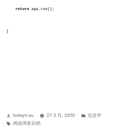
return
app.run();
}
发
发
boleyn.su
27 3 月, 2010
信息学
布
标
布
网易博客归档