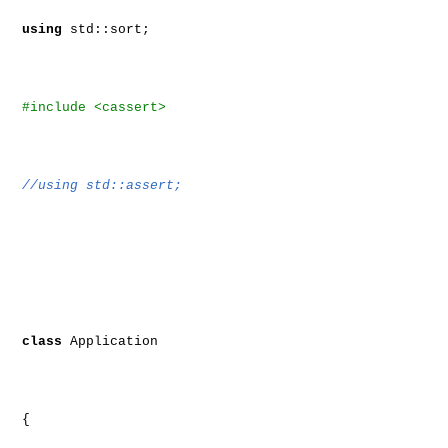
using
std::sort;
#include <cassert>
//using std::assert;
class
Application
{