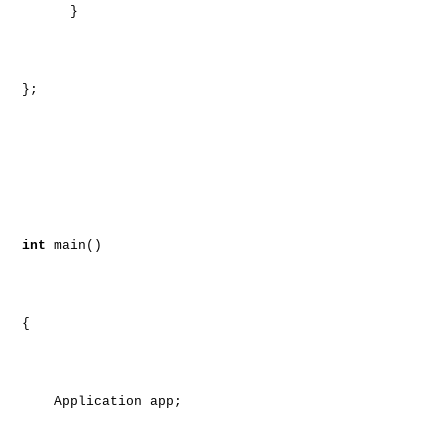
}
};
int
main()
{
Application app;