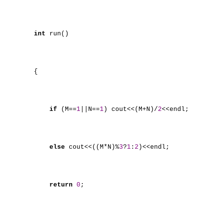
int
run()
{
if
(M==
1
||N==
1
) cout<<(M+N)/
2
<<endl;
else
cout<<((M*N)%
3
?
1
:
2
)<<endl;
return
0
;