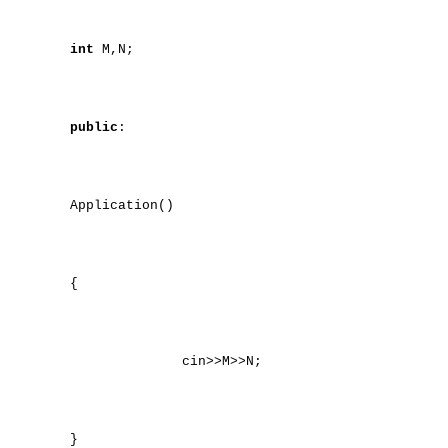
int
M,N;
public
:
Application()
{
cin>>M>>N;
}