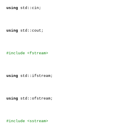
using
std::cin;
using
std::cout;
#include <fstream>
using
std::ifstream;
using
std::ofstream;
#include <sstream>