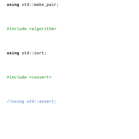
using
std::make_pair;
#include <algorithm>
using
std::sort;
#include <cassert>
//using std::assert;