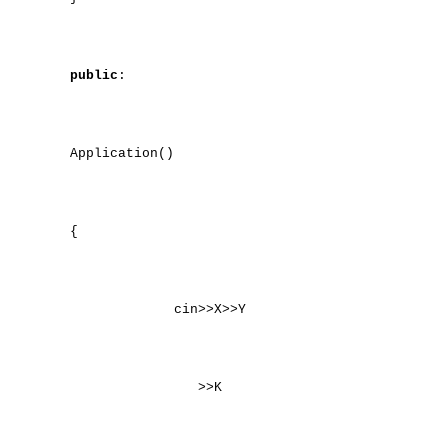
public
:
Application()
{
cin>>X>>Y
>>K