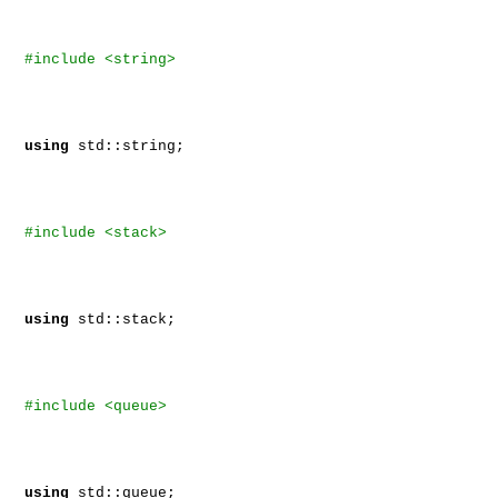
#include <string>
using
std::string;
#include <stack>
using
std::stack;
#include <queue>
using
std::queue;