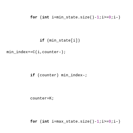
for
(
int
i=min_state.size()-
1
;i>=
0
;i–)
if
(min_state[i])
min_index+=C(i,counter–);
if
(counter) min_index–;
counter=K;
for
(
int
i=max_state.size()-
1
;i>=
0
;i–)