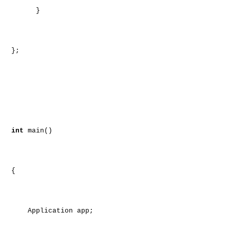
}
};
int
main()
{
Application app;