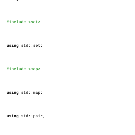
#include <set>
using
std::set;
#include <map>
using
std::map;
using
std::pair;