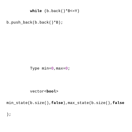
while
(b.back()*B<=Y)
b.push_back(b.back()*B);
Type min=
0
,max=
0
;
vector<
bool
>
min_state(b.size(),
false
),max_state(b.size(),
false
);