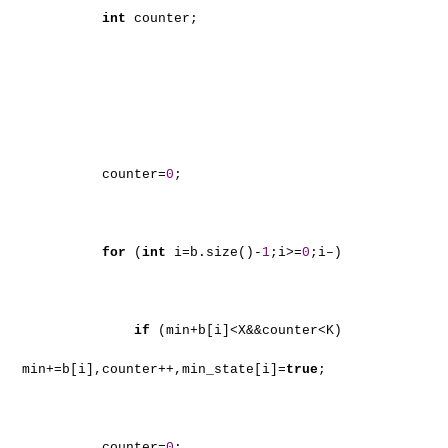
int
counter;
counter=
0
;
for
(
int
i=b.size()-
1
;i>=
0
;i–)
if
(min+b[i]<X&&counter<K)
min+=b[i],counter++,min_state[i]=
true
;
counter=
0
;