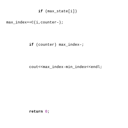
if
(max_state[i])
max_index+=C(i,counter–);
if
(counter) max_index–;
cout<<max_index-min_index<<endl;
return
0
;