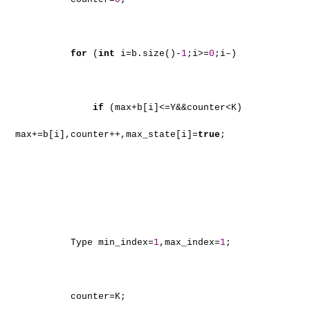
for
(
int
i=b.size()-
1
;i>=
0
;i–)
if
(max+b[i]<=Y&&counter<K)
max+=b[i],counter++,max_state[i]=
true
;
Type min_index=
1
,max_index=
1
;
counter=K;