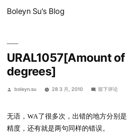
跳
Boleyn Su's Blog
至
内
容
URAL1057[Amount of
degrees]
发
于
boleyn.su
28 3 月, 2010
留下评论
布
URAL1057[Amoun
者：
of
无语，WA了很多次，出错的地方分别是
degrees]
精度，还有就是两句同样的错误。