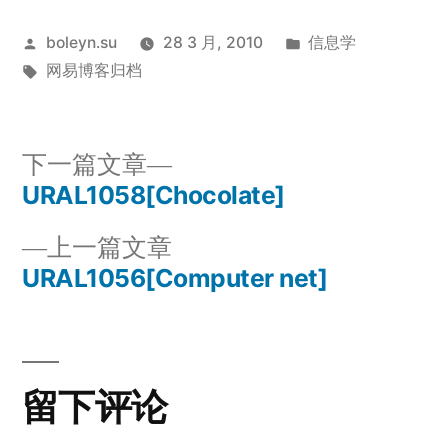
发
发
boleyn.su
28 3 月, 2010
信息学
布
标
布
网易博客归档
者：
签：
于
下
下一篇文章
一
URAL1058[Chocolate]
文
篇
上
上一篇文章
章
文
一
URAL1056[Computer net]
章：
导
篇
文
航
章：
留下评论