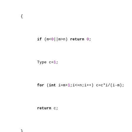
{
if
(m<
0
||m>n)
return
0
;
Type c=
1
;
for
(
int
i=m+
1
;i<=n;i++) c=c*i/(i-m);
return
c;
}