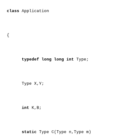
class
Application
{
typedef
long
long
int
Type;
Type X,Y;
int
K,B;
static
Type C(Type n,Type m)