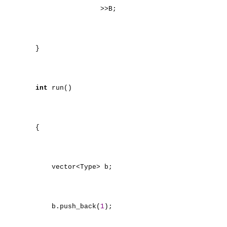
>>B;
}
int
run()
{
vector<Type> b;
b.push_back(
1
);