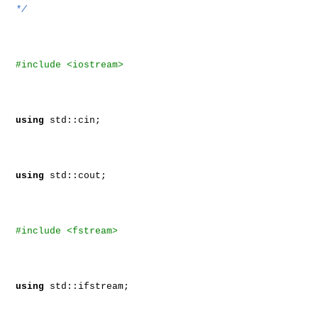
*/
#include <iostream>
using
std::cin;
using
std::cout;
#include <fstream>
using
std::ifstream;