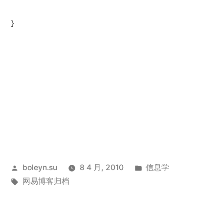
}
发
发
boleyn.su
8 4 月, 2010
信息学
布
标
布
网易博客归档
者：
签：
于