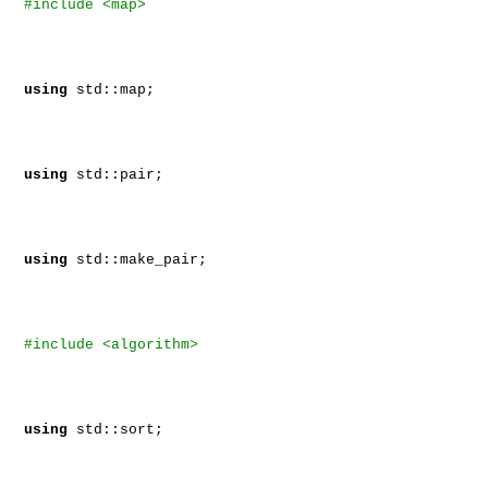
#include <map>
using
std::map;
using
std::pair;
using
std::make_pair;
#include <algorithm>
using
std::sort;