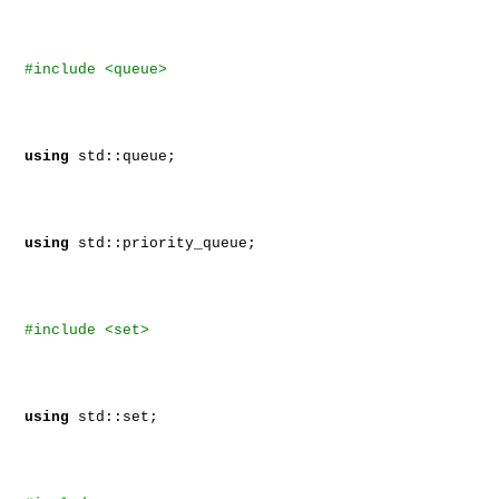
#include <queue>
using
std::queue;
using
std::priority_queue;
#include <set>
using
std::set;