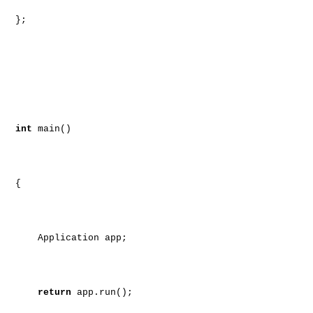
};
int
main()
{
Application app;
return
app.run();