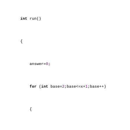
int
run()
{
answer=
0
;
for
(
int
base=
2
;base<=x+
1
;base++)
{