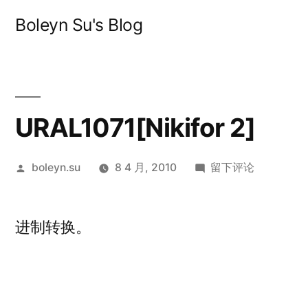
跳
Boleyn Su's Blog
至
内
容
URAL1071[Nikifor 2]
发
于
boleyn.su
8 4 月, 2010
留下评论
布
URAL1071[Nikifor
者：
2]
进制转换。