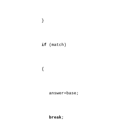
}
if
(match)
{
answer=base;
break
;