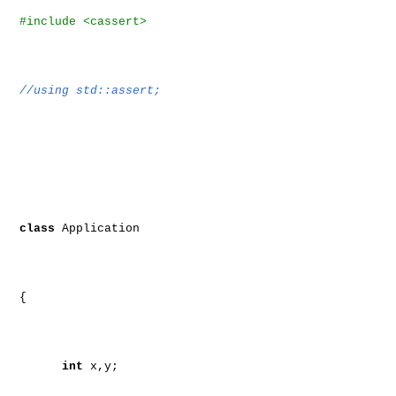
#include <cassert>
//using std::assert;
class
Application
{
int
x,y;