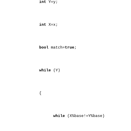
int
Y=y;
int
X=x;
bool
match=
true
;
while
(Y)
{
while
(X%base!=Y%base)