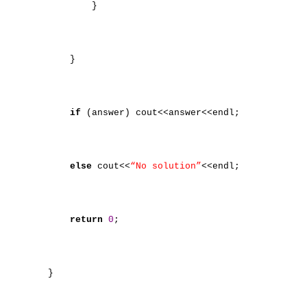
}
}
if
(answer) cout<<answer<<endl;
else
cout<<
“No solution”
<<endl;
return
0
;
}