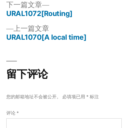
下
下一篇文章
一
URAL1072[Routing]
文
篇
上
上一篇文章
章
文
一
URAL1070[A local time]
章：
导
篇
文
航
章：
留下评论
您的邮箱地址不会被公开。
必填项已用
*
标注
评论
*