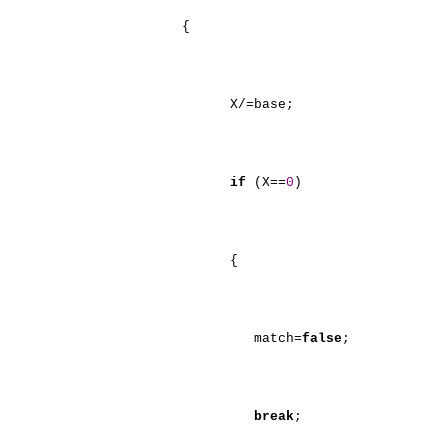
{
X/=base;
if
(X==
0
)
{
match=
false
;
break
;