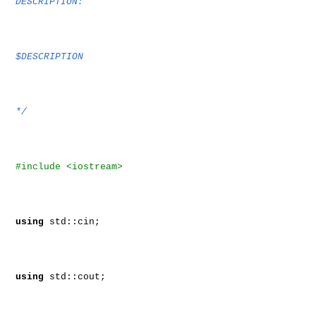
DESCRIPTION:
$DESCRIPTION
*/
#include <iostream>
using
std::cin;
using
std::cout;