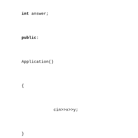
int
answer;
public
:
Application()
{
cin>>x>>y;
}