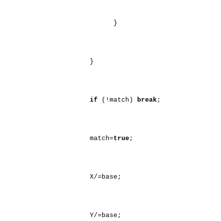
}
}
if
(!match)
break
;
match=
true
;
X/=base;
Y/=base;