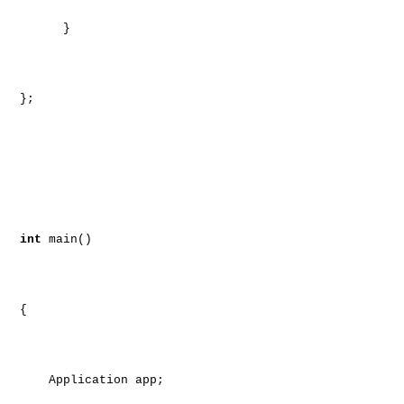
}
};
int
main()
{
Application app;