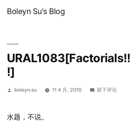
跳
Boleyn Su's Blog
至
内
容
URAL1083[Factorials!!
!]
发
于
boleyn.su
11 4 月, 2010
留下评论
布
URAL1083[Factoria
者：
水题，不说。