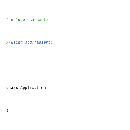
#include <cassert>
//using std::assert;
class
Application
{