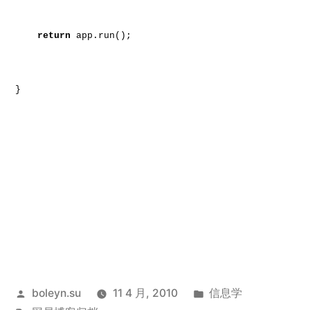
return
app.run();
}
发
发
boleyn.su
11 4 月, 2010
信息学