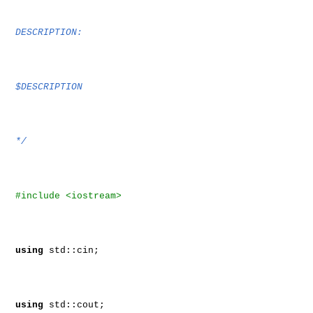
DESCRIPTION:
$DESCRIPTION
*/
#include <iostream>
using
std::cin;
using
std::cout;