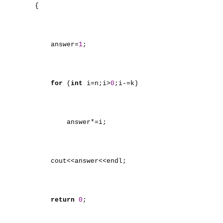
{
answer=
1
;
for
(
int
i=n;i>
0
;i-=k)
answer*=i;
cout<<answer<<endl;
return
0
;