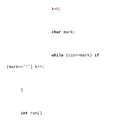
k=
0
;
char
mark;
while
(cin>>mark)
if
(mark==’!’) k++;
}
int
run()