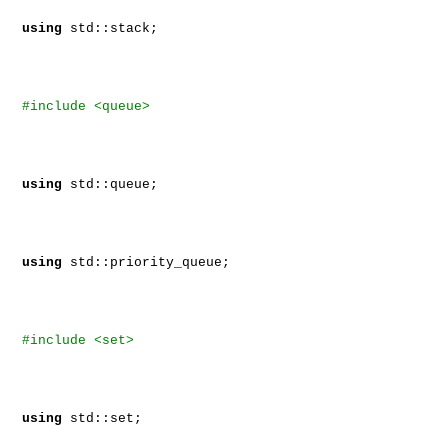
using
std::stack;
#include <queue>
using
std::queue;
using
std::priority_queue;
#include <set>
using
std::set;