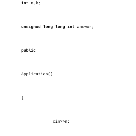
int
n,k;
unsigned
long
long
int
answer;
public
:
Application()
{
cin>>n;