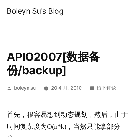
跳
Boleyn Su's Blog
至
内
容
APIO2007[数据备
份/backup]
发
于
boleyn.su
20 4 月, 2010
留下评论
布
APIO2007[数
者：
据
首先，很容易想到动态规划，然后，由于
备
份/backup]
时间复杂度为O(n*k)，当然只能拿部分