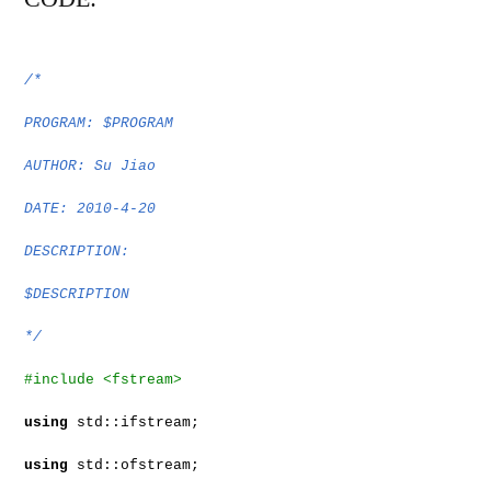
/*
PROGRAM: $PROGRAM
AUTHOR: Su Jiao
DATE: 2010-4-20
DESCRIPTION:
$DESCRIPTION
*/
#include <fstream>
using
std::ifstream;
using
std::ofstream;