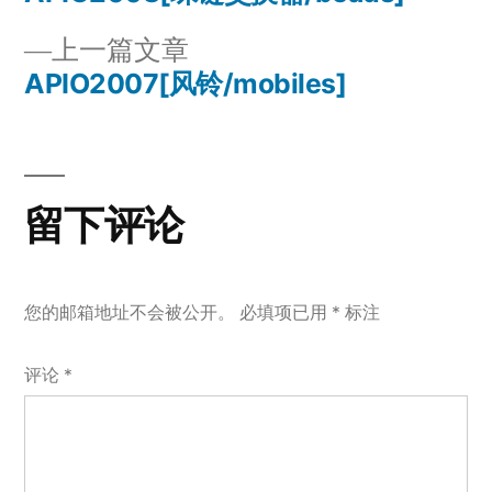
文
篇
上
上一篇文章
章
文
一
APIO2007[风铃/mobiles]
章：
导
篇
文
航
章：
留下评论
您的邮箱地址不会被公开。
必填项已用
*
标注
评论
*