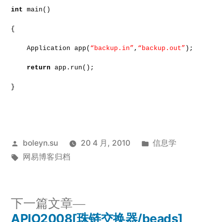
int
main()
{
Application app(
“backup.in”
,
“backup.out”
);
return
app.run();
}
发
发
boleyn.su
20 4 月, 2010
信息学
布
标
布
网易博客归档
者：
签：
于
下
下一篇文章
一
APIO2008[珠链交换器/beads]