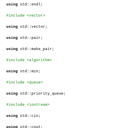
using
std::endl;
#include <vector>
using
std::vector;
using
std::pair;
using
std::make_pair;
#include <algorithm>
using
std::min;
#include <queue>
using
std::priority_queue;
#include <iostream>
using
std::cin;
using
std::cout;