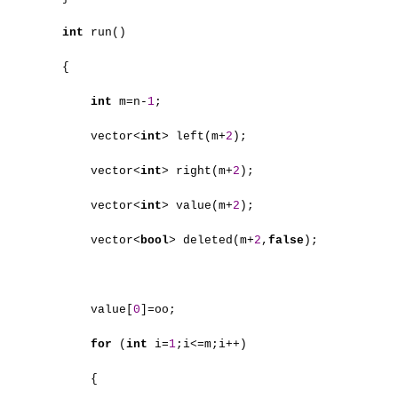
int
run()
{
int
m=n-
1
;
vector<
int
> left(m+
2
);
vector<
int
> right(m+
2
);
vector<
int
> value(m+
2
);
vector<
bool
> deleted(m+
2
,
false
);
value[
0
]=oo;
for
(
int
i=
1
;i<=m;i++)
{