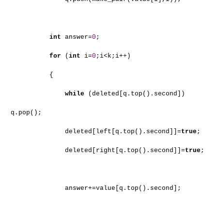
int
answer=
0
;
for
(
int
i=
0
;i<k;i++)
{
while
(deleted[q.top().second])
q.pop();
deleted[left[q.top().second]]=
true
;
deleted[right[q.top().second]]=
true
;
answer+=value[q.top().second];