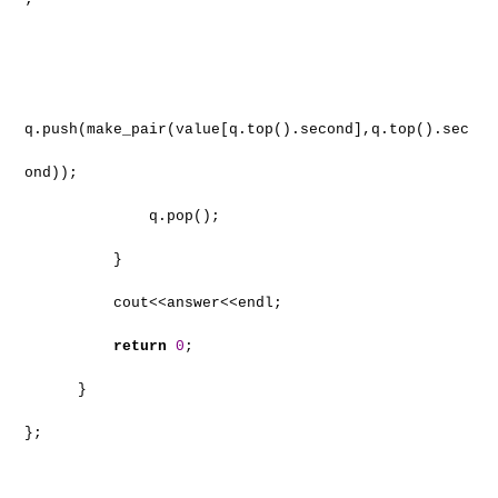
q.push(make_pair(value[q.top().second],q.top().sec
ond));
q.pop();
}
cout<<answer<<endl;
return
0
;
}
};