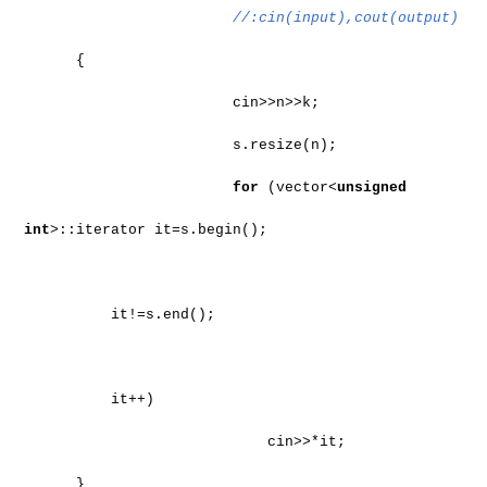
//:cin(input),cout(output)
{
cin>>n>>k;
s.resize(n);
for
(vector<
unsigned
int
>::iterator it=s.begin();
it!=s.end();
it++)
cin>>*it;
}