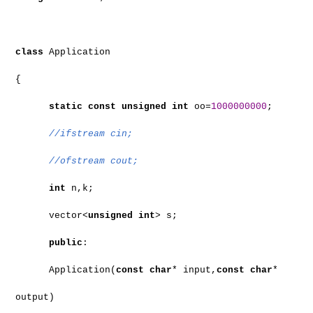
class
Application
{
static
const
unsigned
int
oo=
1000000000
;
//ifstream cin;
//ofstream cout;
int
n,k;
vector<
unsigned
int
> s;
public
:
Application(
const
char
* input,
const
char
*
output)