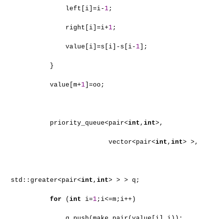
left[i]=i-
1
;
right[i]=i+
1
;
value[i]=s[i]-s[i-
1
];
}
value[m+
1
]=oo;
priority_queue<pair<
int
,
int
>,
vector<pair<
int
,
int
> >,
std::greater<pair<
int
,
int
> > > q;
for
(
int
i=
1
;i<=m;i++)
q.push(make_pair(value[i],i));