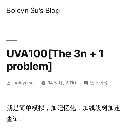
跳
Boleyn Su's Blog
至
内
容
UVA100[The 3n + 1
problem]
发
于
boleyn.su
14 5 月, 2010
留下评论
布
UVA100[The
者：
3n
就是简单模拟，加记忆化，加线段树加速
+
1
查询。
problem]