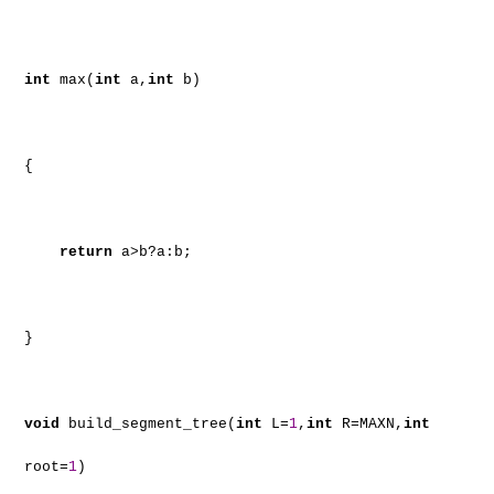
int
max(
int
a,
int
b)
{
return
a>b?a:b;
}
void
build_segment_tree(
int
L=
1
,
int
R=MAXN,
int
root=
1
)