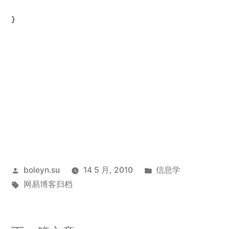
}
发
发
boleyn.su
14 5 月, 2010
信息学
布
标
布
网易博客归档
者：
签：
于