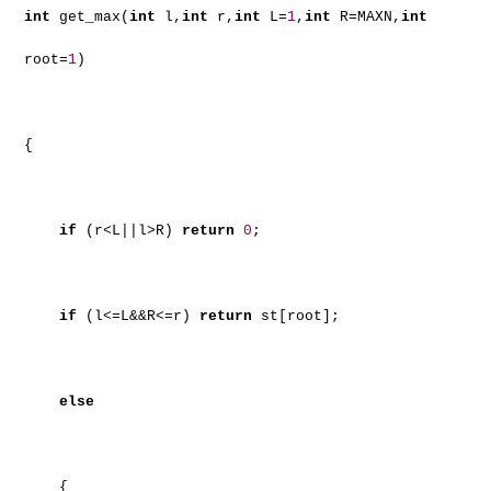
int
get_max(
int
l,
int
r,
int
L=
1
,
int
R=MAXN,
int
root=
1
)
{
if
(r<L||l>R)
return
0
;
if
(l<=L&&R<=r)
return
st[root];
else
{