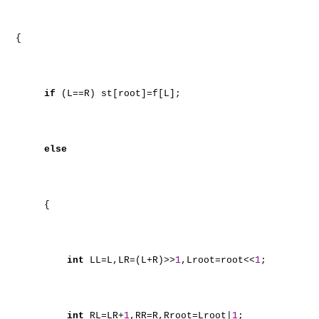
{
if
(L==R) st[root]=f[L];
else
{
int
LL=L,LR=(L+R)>>
1
,Lroot=root<<
1
;
int
RL=LR+
1
,RR=R,Rroot=Lroot|
1
;