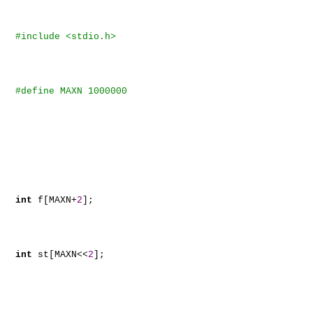
#include <stdio.h>
#define MAXN 1000000
int
f[MAXN+
2
];
int
st[MAXN<<
2
];