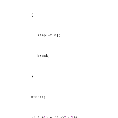
{
step+=f[n];
break
;
}
step++;
if
(n&
1
) n=((n<<
1
)|
1
)+n;