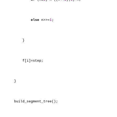
else
n>>=
1
;
}
f[i]=step;
}
build_segment_tree();