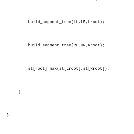
build_segment_tree(LL,LR,Lroot);
build_segment_tree(RL,RR,Rroot);
st[root]=max(st[Lroot],st[Rroot]);
}
}