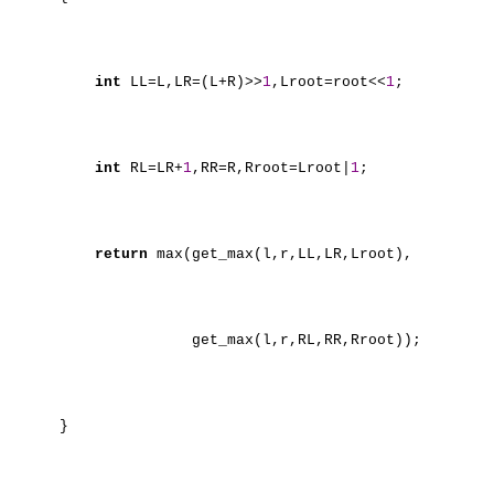
int
LL=L,LR=(L+R)>>
1
,Lroot=root<<
1
;
int
RL=LR+
1
,RR=R,Rroot=Lroot|
1
;
return
max(get_max(l,r,LL,LR,Lroot),
get_max(l,r,RL,RR,Rroot));
}