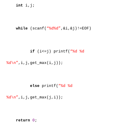
int
i,j;
while
(scanf(
“%d%d”
,&i,&j)!=EOF)
if
(i<=j) printf(
“%d %d
%d\n”
,i,j,get_max(i,j));
else
printf(
“%d %d
%d\n”
,i,j,get_max(j,i));
return
0
;