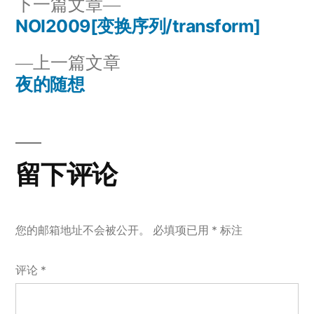
下
下一篇文章
一
NOI2009[变换序列/transform]
文
篇
上
上一篇文章
章
文
一
夜的随想
章：
导
篇
文
航
章：
留下评论
您的邮箱地址不会被公开。
必填项已用
*
标注
评论
*