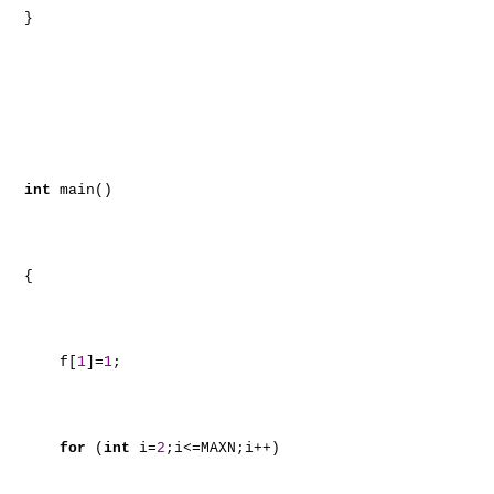
}
int
main()
{
f[
1
]=
1
;
for
(
int
i=
2
;i<=MAXN;i++)