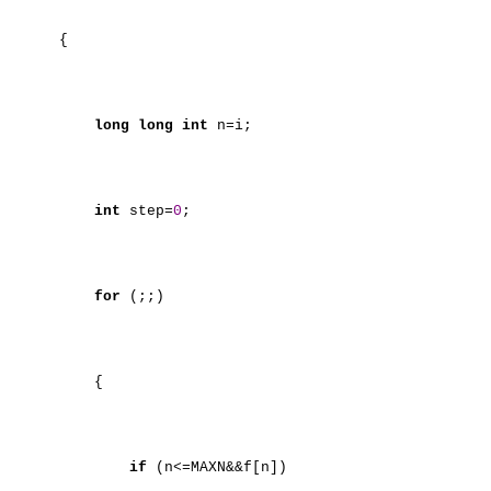
{
long
long
int
n=i;
int
step=
0
;
for
(;;)
{
if
(n<=MAXN&&f[n])