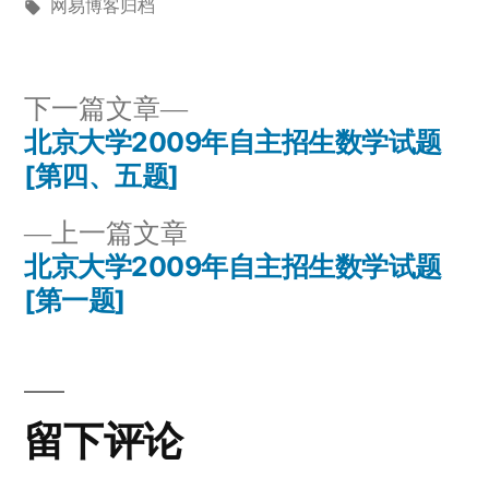
布
标
布
网易博客归档
者：
签：
于
下
下一篇文章
一
北京大学2009年自主招生数学试题
文
篇
[第四、五题]
章
文
上
上一篇文章
章：
导
一
北京大学2009年自主招生数学试题
篇
[第一题]
航
文
章：
留下评论