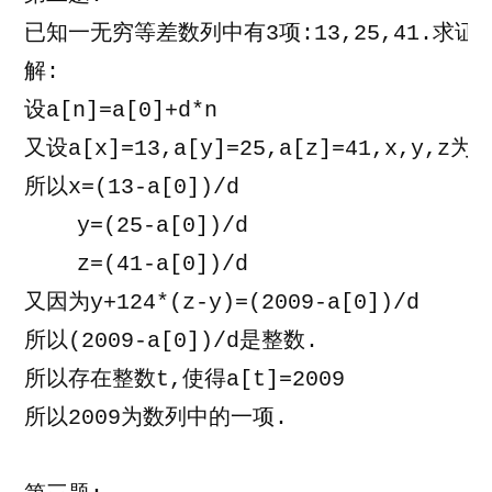
年
已知一无穷等差数列中有3项:13,25,41.求证
自
主
解:
招
设a[n]=a[0]+d*n
生
又设a[x]=13,a[y]=25,a[z]=41,x,y,z为
数
所以x=(13-a[0])/d
学
试
    y=(25-a[0])/d
题
    z=(41-a[0])/d
[第
又因为y+124*(z-y)=(2009-a[0])/d
二、
所以(2009-a[0])/d是整数.
三
题]
所以存在整数t,使得a[t]=2009
所以2009为数列中的一项.