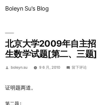
跳
Boleyn Su's Blog
至
内
容
北京大学2009年自主招
生数学试题[第二、三题]
发
于
boleyn.su
9 6 月, 2010
留下评论
布
北
者：
京
证明题两道。
大
学
2009
第二题: