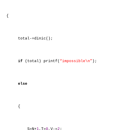
{
total-=dinic();
if
(total) printf(
“impossible\n”
);
else
{
S=N+
1
,T=
0
,V-=
2
;