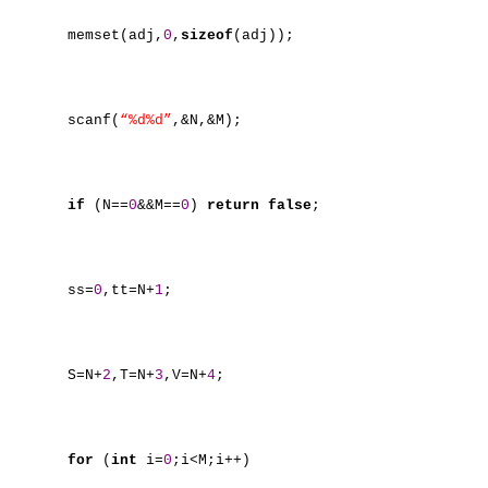
memset(adj,
0
,
sizeof
(adj));
scanf(
“%d%d”
,&N,&M);
if
(N==
0
&&M==
0
)
return
false
;
ss=
0
,tt=N+
1
;
S=N+
2
,T=N+
3
,V=N+
4
;
for
(
int
i=
0
;i<M;i++)