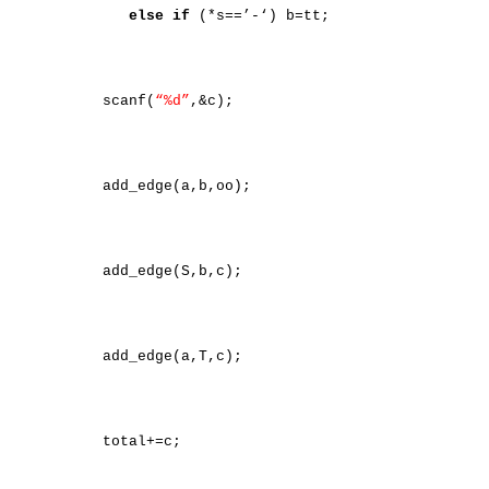
else
if
(*s==’-‘) b=tt;
scanf(
“%d”
,&c);
add_edge(a,b,oo);
add_edge(S,b,c);
add_edge(a,T,c);
total+=c;