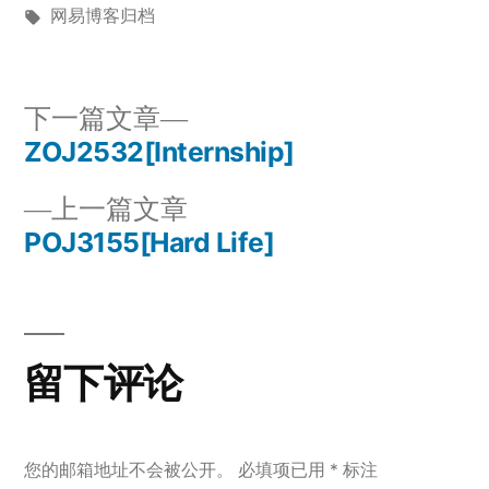
布
标
布
网易博客归档
者：
签：
于
下
下一篇文章
一
ZOJ2532[Internship]
文
篇
上
上一篇文章
章
文
一
POJ3155[Hard Life]
章：
导
篇
文
航
章：
留下评论
您的邮箱地址不会被公开。
必填项已用
*
标注