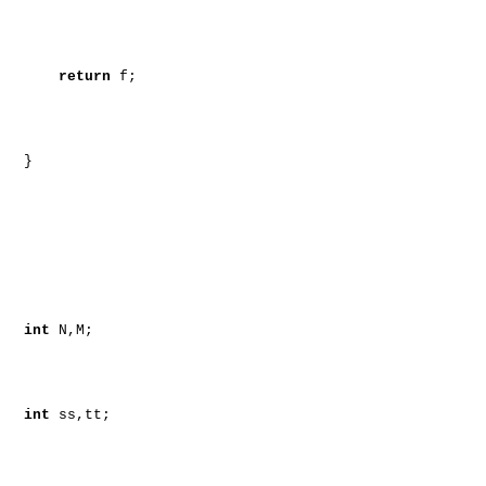
return
f;
}
int
N,M;
int
ss,tt;