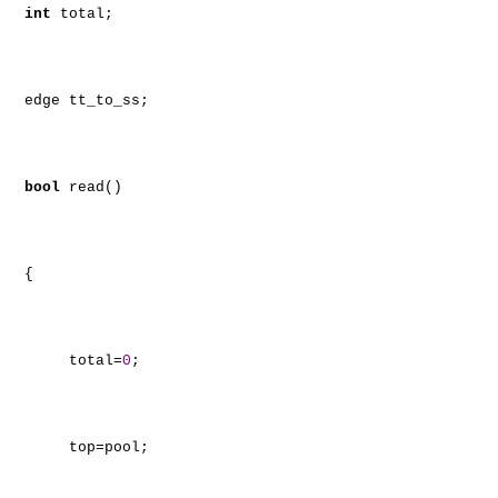
int
total;
edge tt_to_ss;
bool
read()
{
total=
0
;
top=pool;