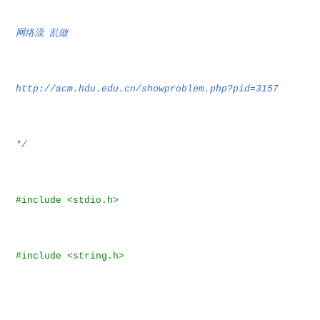
网络流
乱做
http://acm.hdu.edu.cn/showproblem.php?pid=3157
*/
#include <stdio.h>
#include <string.h>