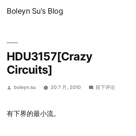
跳
Boleyn Su's Blog
至
内
容
HDU3157[Crazy
Circuits]
发
于
boleyn.su
20 7 月, 2010
留下评论
布
HDU3157[Crazy
者：
Circuits]
有下界的最小流。