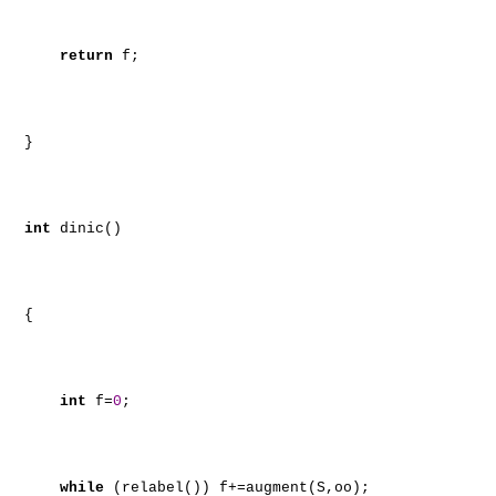
return
f;
}
int
dinic()
{
int
f=
0
;
while
(relabel()) f+=augment(S,oo);