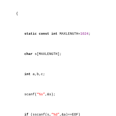
{
static
const
int
MAXLENGTH=
1024
;
char
s[MAXLENGTH];
int
a,b,c;
scanf(
“%s”
,&s);
if
(sscanf(s,
“%d”
,&a)==EOF)