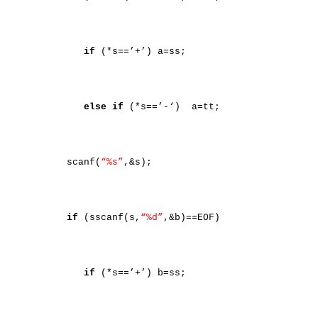
if
(*s==’+’) a=ss;
else
if
(*s==’-‘)
a=tt;
scanf(
“%s”
,&s);
if
(sscanf(s,
“%d”
,&b)==EOF)
if
(*s==’+’) b=ss;