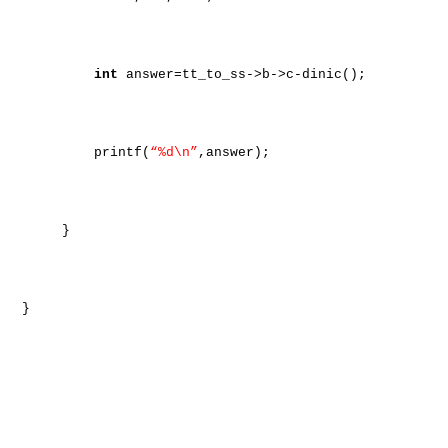
int
answer=tt_to_ss->b->c-dinic();
printf(
“%d\n”
,answer);
}
}