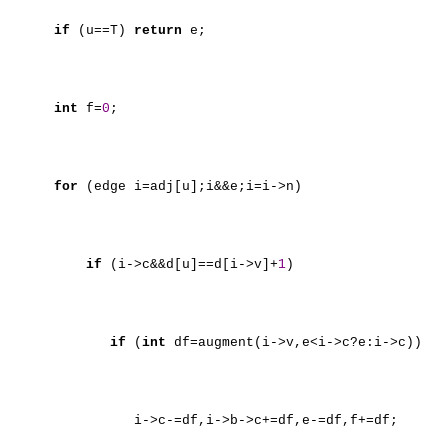
if
(u==T)
return
e;
int
f=
0
;
for
(edge i=adj[u];i&&e;i=i->n)
if
(i->c&&d[u]==d[i->v]+
1
)
if
(
int
df=augment(i->v,e<i->c?e:i->c))
i->c-=df,i->b->c+=df,e-=df,f+=df;