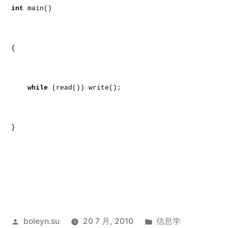
int
main()
{
while
(read()) write();
}
发
发
boleyn.su
20 7 月, 2010
信息学