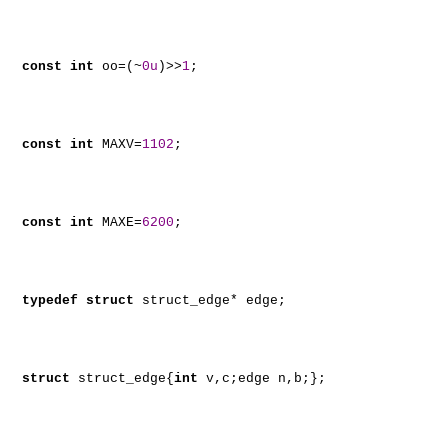
const
int
oo=(~
0u
)>>
1
;
const
int
MAXV=
1102
;
const
int
MAXE=
6200
;
typedef
struct
struct_edge* edge;
struct
struct_edge{
int
v,c;edge n,b;};