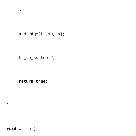
}
add_edge(tt,ss,oo);
tt_to_ss=top-
2
;
return
true
;
}
void
write()