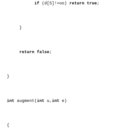
if
(d[S]!=oo)
return
true
;
}
return
false
;
}
int
augment(
int
u,
int
e)
{