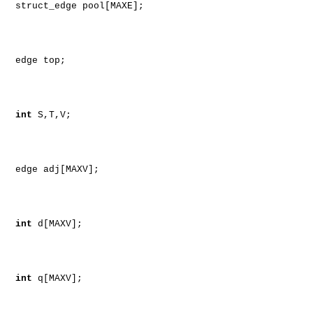
struct_edge pool[MAXE];
edge top;
int
S,T,V;
edge adj[MAXV];
int
d[MAXV];
int
q[MAXV];