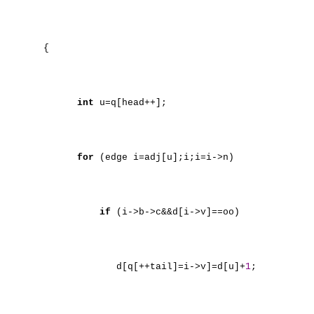
{
int
u=q[head++];
for
(edge i=adj[u];i;i=i->n)
if
(i->b->c&&d[i->v]==oo)
d[q[++tail]=i->v]=d[u]+
1
;