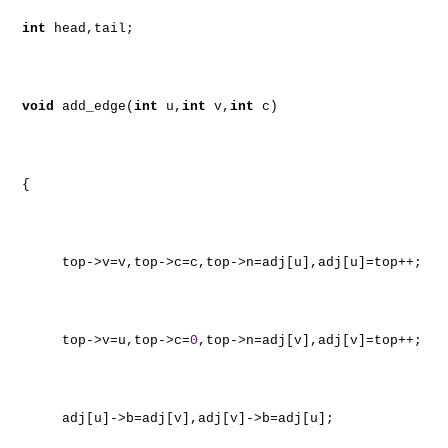
int
head,tail;
void
add_edge(
int
u,
int
v,
int
c)
{
top->v=v,top->c=c,top->n=adj[u],adj[u]=top++;
top->v=u,top->c=
0
,top->n=adj[v],adj[v]=top++;
adj[u]->b=adj[v],adj[v]->b=adj[u];