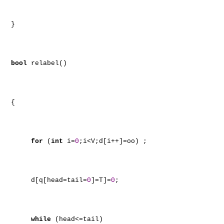
}
bool
relabel()
{
for
(
int
i=
0
;i<V;d[i++]=oo) ;
d[q[head=tail=
0
]=T]=
0
;
while
(head<=tail)