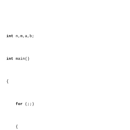
int
n,m,a,b;
int
main()
{
for
(;;)
{