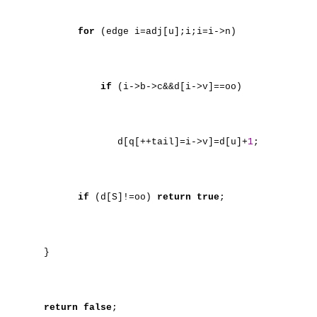
for
(edge i=adj[u];i;i=i->n)
if
(i->b->c&&d[i->v]==oo)
d[q[++tail]=i->v]=d[u]+
1
;
if
(d[S]!=oo)
return
true
;
}
return
false
;