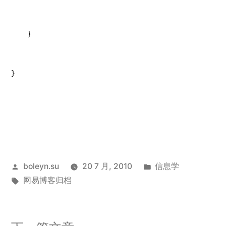
}
}
发
发
boleyn.su
20 7 月, 2010
信息学
布
标
布
网易博客归档
者：
签：
于