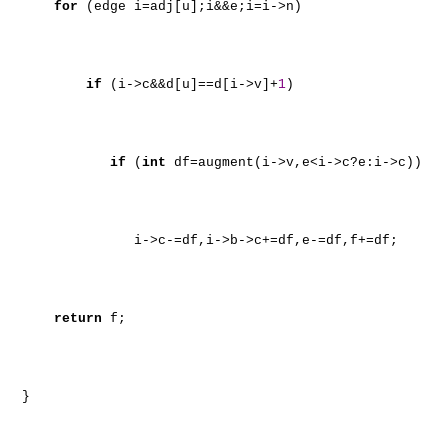
for
(edge i=adj[u];i&&e;i=i->n)
if
(i->c&&d[u]==d[i->v]+
1
)
if
(
int
df=augment(i->v,e<i->c?e:i->c))
i->c-=df,i->b->c+=df,e-=df,f+=df;
return
f;
}