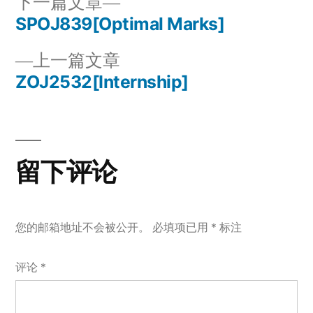
下
下一篇文章
一
SPOJ839[Optimal Marks]
文
篇
上
上一篇文章
章
文
一
ZOJ2532[Internship]
章：
导
篇
文
航
章：
留下评论
您的邮箱地址不会被公开。
必填项已用
*
标注
评论
*