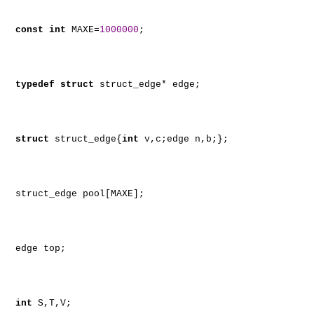
const
int
MAXE=
1000000
;
typedef
struct
struct_edge* edge;
struct
struct_edge{
int
v,c;edge n,b;};
struct_edge pool[MAXE];
edge top;
int
S,T,V;