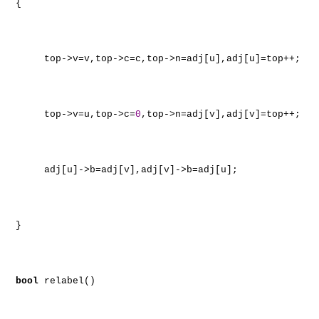
{
top->v=v,top->c=c,top->n=adj[u],adj[u]=top++;
top->v=u,top->c=
0
,top->n=adj[v],adj[v]=top++;
adj[u]->b=adj[v],adj[v]->b=adj[u];
}
bool
relabel()