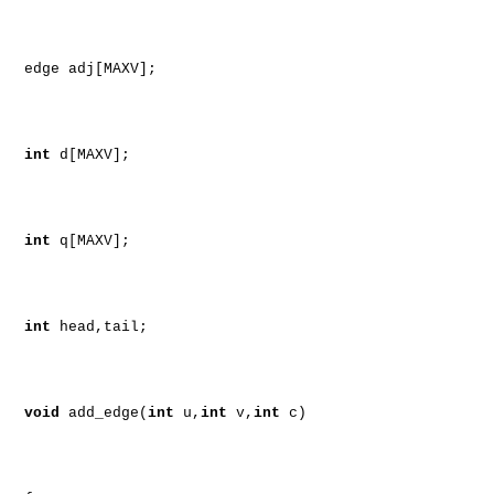
edge adj[MAXV];
int
d[MAXV];
int
q[MAXV];
int
head,tail;
void
add_edge(
int
u,
int
v,
int
c)