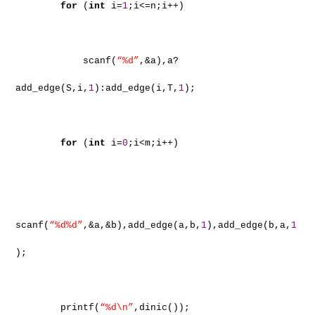
for
(
int
i=
1
;i<=n;i++)
scanf(
“%d”
,&a),a?
add_edge(S,i,
1
):add_edge(i,T,
1
);
for
(
int
i=
0
;i<m;i++)
scanf(
“%d%d”
,&a,&b),add_edge(a,b,
1
),add_edge(b,a,
1
);
printf(
“%d\n”
,dinic());