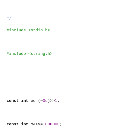
*/
#include <stdio.h>
#include <string.h>
const
int
oo=(~
0u
)>>
1
;
const
int
MAXV=
1000000
;