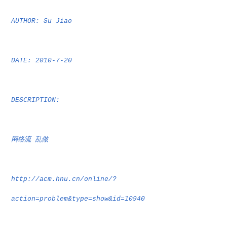
AUTHOR: Su Jiao
DATE: 2010-7-20
DESCRIPTION:
网络流
乱做
http://acm.hnu.cn/online/?
action=problem&type=show&id=10940