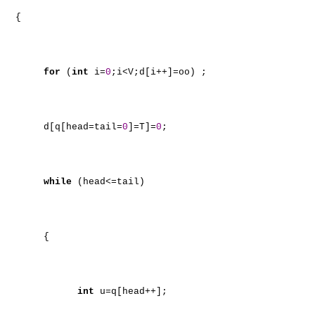
{
for
(
int
i=
0
;i<V;d[i++]=oo) ;
d[q[head=tail=
0
]=T]=
0
;
while
(head<=tail)
{
int
u=q[head++];