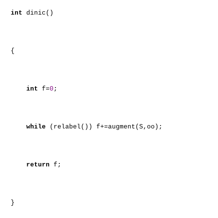
int
dinic()
{
int
f=
0
;
while
(relabel()) f+=augment(S,oo);
return
f;
}