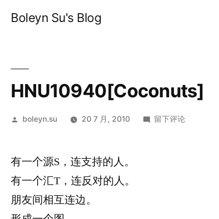
跳
Boleyn Su's Blog
至
内
容
HNU10940[Coconuts]
发
于
boleyn.su
20 7 月, 2010
留下评论
布
HNU10940[Cocon
者：
有一个源S，连支持的人。
有一个汇T，连反对的人。
朋友间相互连边。