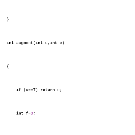
}
int
augment(
int
u,
int
e)
{
if
(u==T)
return
e;
int
f=
0
;