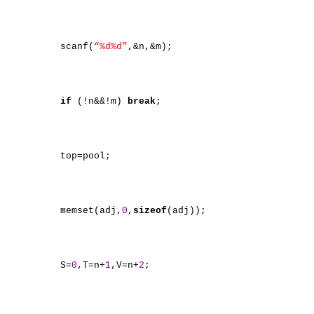
scanf(
“%d%d”
,&n,&m);
if
(!n&&!m)
break
;
top=pool;
memset(adj,
0
,
sizeof
(adj));
S=
0
,T=n+
1
,V=n+
2
;