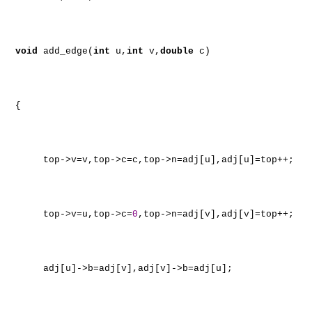
void
add_edge(
int
u,
int
v,
double
c)
{
top->v=v,top->c=c,top->n=adj[u],adj[u]=top++;
top->v=u,top->c=
0
,top->n=adj[v],adj[v]=top++;
adj[u]->b=adj[v],adj[v]->b=adj[u];