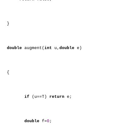
}
double
augment(
int
u,
double
e)
{
if
(u==T)
return
e;
double
f=
0
;