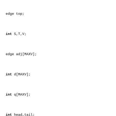
edge top;
int
S,T,V;
edge adj[MAXV];
int
d[MAXV];
int
q[MAXV];
int
head,tail;