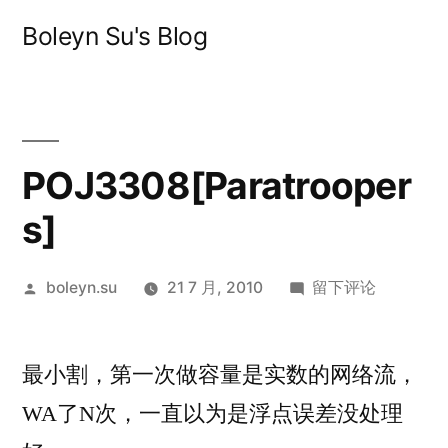
跳
Boleyn Su's Blog
至
内
容
POJ3308[Paratrooper
s]
发
于
boleyn.su
21 7 月, 2010
留下评论
布
POJ3308[Paratro
者：
最小割，第一次做容量是实数的网络流，
WA了N次，一直以为是浮点误差没处理