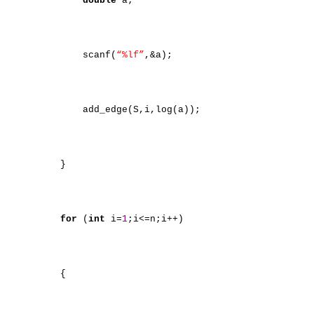
double
a;
scanf(
“%lf”
,&a);
add_edge(S,i,log(a));
}
for
(
int
i=
1
;i<=n;i++)
{