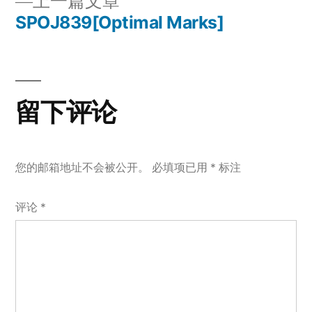
上
上一篇文章
章
文
一
SPOJ839[Optimal Marks]
章：
导
篇
文
航
章：
留下评论
您的邮箱地址不会被公开。
必填项已用
*
标注
评论
*