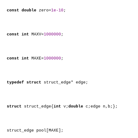
const
double
zero=
1e-10
;
const
int
MAXV=
1000000
;
const
int
MAXE=
1000000
;
typedef
struct
struct_edge* edge;
struct
struct_edge{
int
v;
double
c;edge n,b;};
struct_edge pool[MAXE];