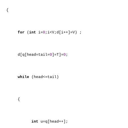
{
for
(
int
i=
0
;i<V;d[i++]=V) ;
d[q[head=tail=
0
]=T]=
0
;
while
(head<=tail)
{
int
u=q[head++];