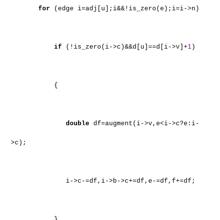
for
(edge i=adj[u];i&&!is_zero(e);i=i->n)
if
(!is_zero(i->c)&&d[u]==d[i->v]+
1
)
{
double
df=augment(i->v,e<i->c?e:i-
>c);
i->c-=df,i->b->c+=df,e-=df,f+=df;
}