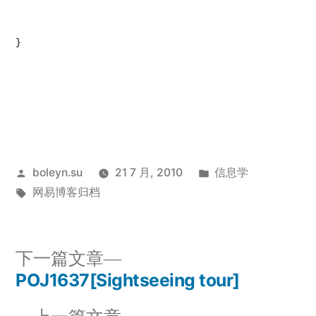
}
发
发
boleyn.su
21 7 月, 2010
信息学
布
标
布
网易博客归档
者：
签：
于
下
下一篇文章
一
POJ1637[Sightseeing tour]
文
篇