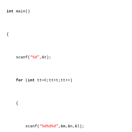
int
main()
{
scanf(
“%d”
,&t);
for
(
int
tt=
0
;tt<t;tt++)
{
scanf(
“%d%d%d”
,&m,&n,&l);