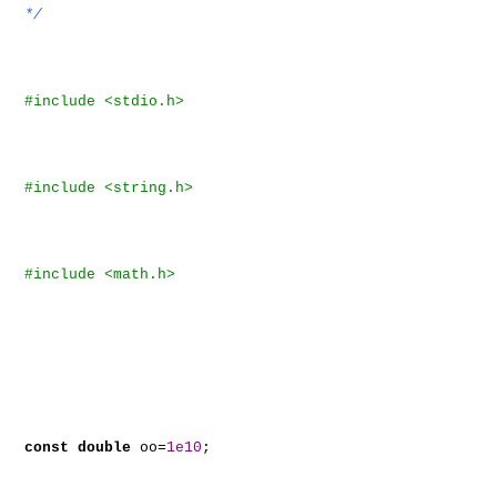
*/
#include <stdio.h>
#include <string.h>
#include <math.h>
const
double
oo=
1e10
;