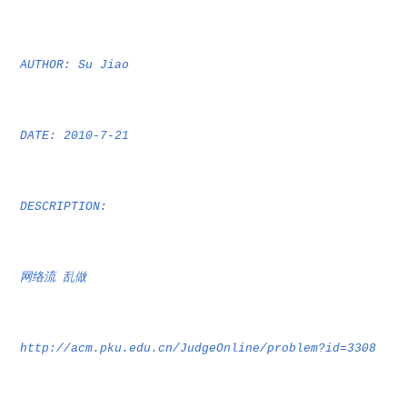
AUTHOR: Su Jiao
DATE: 2010-7-21
DESCRIPTION:
网络流
乱做
http://acm.pku.edu.cn/JudgeOnline/problem?id=3308