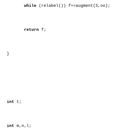
while
(relabel()) f+=augment(S,oo);
return
f;
}
int
t;
int
m,n,l;