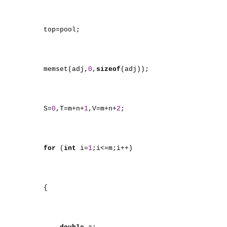
top=pool;
memset(adj,
0
,
sizeof
(adj));
S=
0
,T=m+n+
1
,V=m+n+
2
;
for
(
int
i=
1
;i<=m;i++)
{