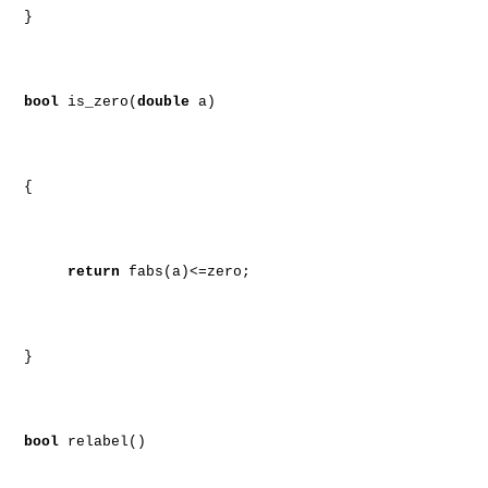
}
bool
is_zero(
double
a)
{
return
fabs(a)<=zero;
}
bool
relabel()