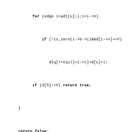
for
(edge i=adj[u];i;i=i->n)
if
(!is_zero(i->b->c)&&d[i->v]==V)
d[q[++tail]=i->v]=d[u]+
1
;
if
(d[S]!=V)
return
true
;
}
return
false
;