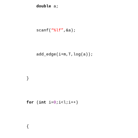
double
a;
scanf(
“%lf”
,&a);
add_edge(i+m,T,log(a));
}
for
(
int
i=
0
;i<l;i++)
{