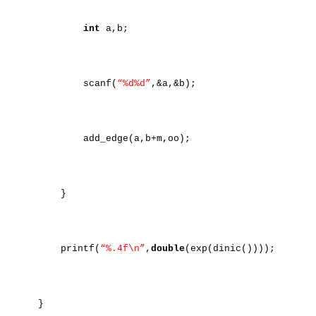
int
a,b;
scanf(
“%d%d”
,&a,&b);
add_edge(a,b+m,oo);
}
printf(
“%.4f\n”
,
double
(exp(dinic())));
}