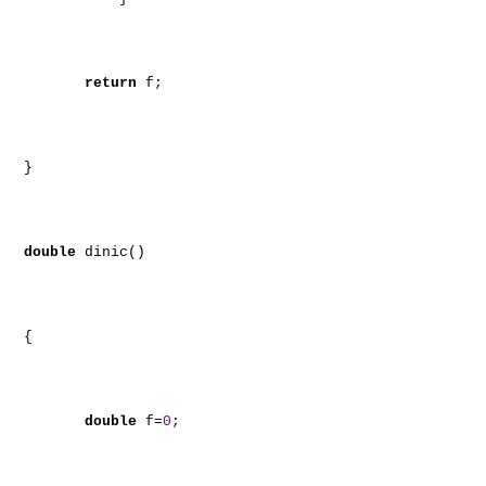
return
f;
}
double
dinic()
{
double
f=
0
;