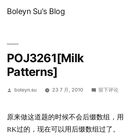
跳
Boleyn Su's Blog
至
内
容
POJ3261[Milk
Patterns]
发
于
boleyn.su
23 7 月, 2010
留下评论
布
POJ3261[Milk
者：
Patterns]
原来做这道题的时候不会后缀数组，用
RK过的，现在可以用后缀数组过了。