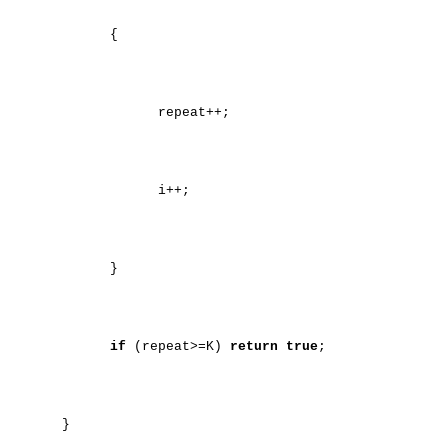
{
repeat++;
i++;
}
if
(repeat>=K)
return
true
;
}