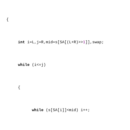
{
int
i=L,j=R,mid=s[SA[(L+R)>>
1
]],swap;
while
(i<=j)
{
while
(s[SA[i]]<mid) i++;