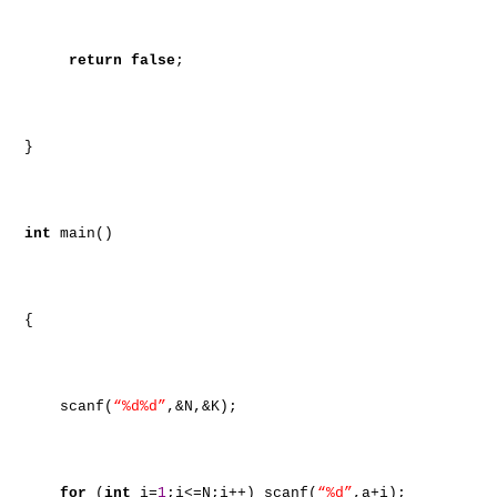
return
false
;
}
int
main()
{
scanf(
“%d%d”
,&N,&K);
for
(
int
i=
1
;i<=N;i++) scanf(
“%d”
,a+i);