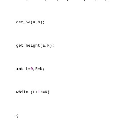
get_SA(a,N);
get_height(a,N);
int
L=
0
,R=N;
while
(L+
1
!=R)
{