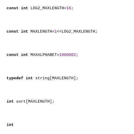
const
int
LOG2_MAXLENGTH=
16
;
const
int
MAXLENGTH=
1
<<LOG2_MAXLENGTH;
const
int
MAXALPHABET=
1000002
;
typedef
int
string[MAXLENGTH];
int
sort[MAXLENGTH];
int