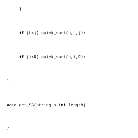
}
if
(L<j) quick_sort(s,L,j);
if
(i<R) quick_sort(s,i,R);
}
void
get_SA(string s,
int
length)
{