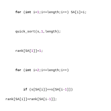
for
(
int
i=
1
;i<=length;i++) SA[i]=i;
quick_sort(s,
1
,length);
rank[SA[
1
]]=
1
;
for
(
int
i=
2
;i<=length;i++)
if
(s[SA[i]]==s[SA[i-
1
]])
rank[SA[i]]=rank[SA[i-
1
]];