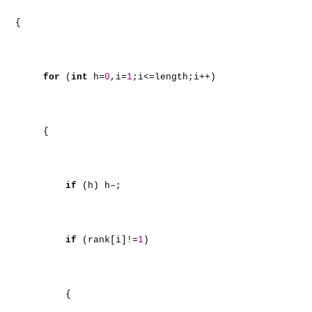
{
for
(
int
h=
0
,i=
1
;i<=length;i++)
{
if
(h) h–;
if
(rank[i]!=
1
)
{