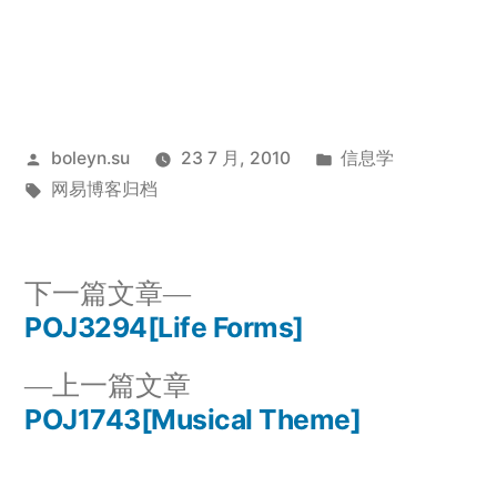
发
发
boleyn.su
23 7 月, 2010
信息学
布
标
布
网易博客归档
者：
签：
于
下
下一篇文章
一
POJ3294[Life Forms]
文
篇
上
上一篇文章
章
文
一
POJ1743[Musical Theme]
章：
导
篇
文