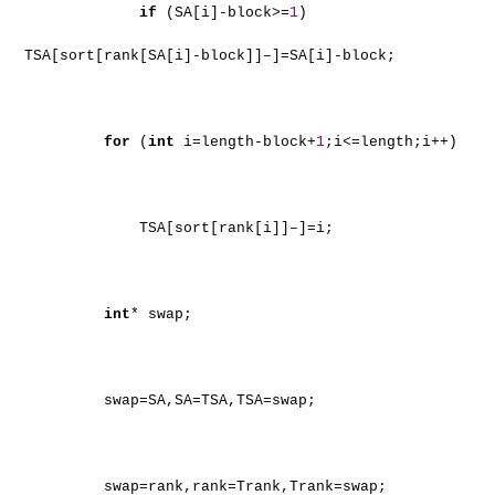
if
(SA[i]-block>=
1
)
TSA[sort[rank[SA[i]-block]]–]=SA[i]-block;
for
(
int
i=length-block+
1
;i<=length;i++)
TSA[sort[rank[i]]–]=i;
int
* swap;
swap=SA,SA=TSA,TSA=swap;
swap=rank,rank=Trank,Trank=swap;