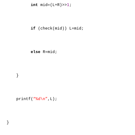
int
mid=(L+R)>>
1
;
if
(check(mid)) L=mid;
else
R=mid;
}
printf(
“%d\n”
,L);
}