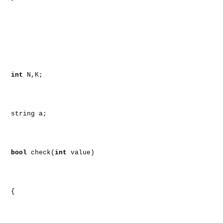
int
N,K;
string a;
bool
check(
int
value)
{