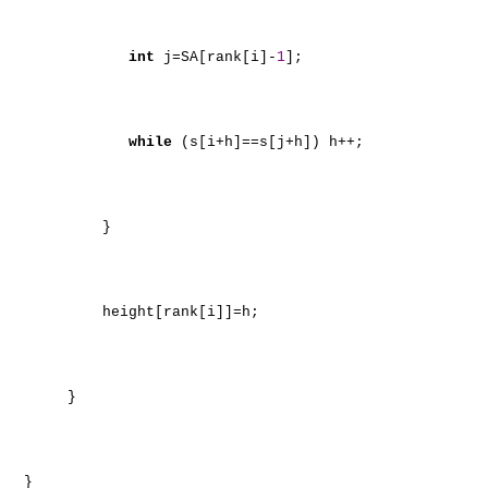
int
j=SA[rank[i]-
1
];
while
(s[i+h]==s[j+h]) h++;
}
height[rank[i]]=h;
}
}