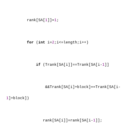
rank[SA[
1
]]=
1
;
for
(
int
i=
2
;i<=length;i++)
if
(Trank[SA[i]]==Trank[SA[i-
1
]]
&&Trank[SA[i]+block]==Trank[SA[i-
1
]+block])
rank[SA[i]]=rank[SA[i-
1
]];