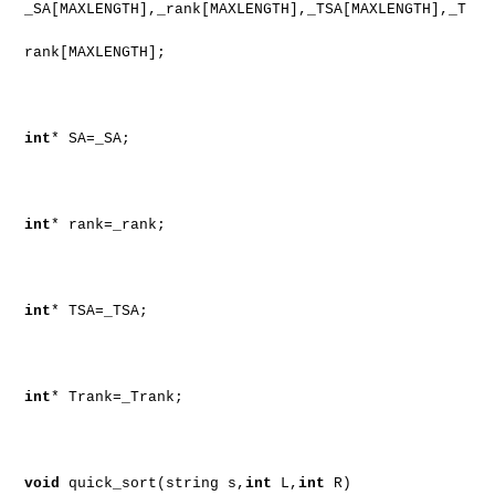
_SA[MAXLENGTH],_rank[MAXLENGTH],_TSA[MAXLENGTH],_T
rank[MAXLENGTH];
int
* SA=_SA;
int
* rank=_rank;
int
* TSA=_TSA;
int
* Trank=_Trank;
void
quick_sort(string s,
int
L,
int
R)