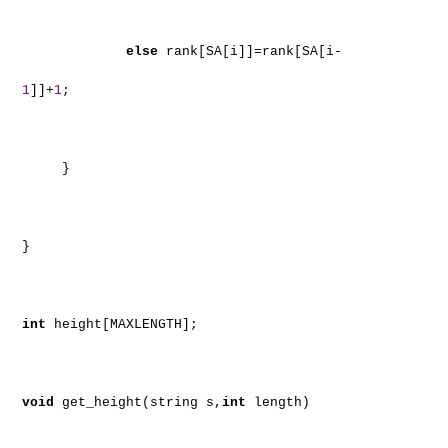
else
rank[SA[i]]=rank[SA[i-
1
]]+
1
;
}
}
int
height[MAXLENGTH];
void
get_height(string s,
int
length)