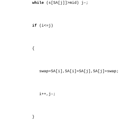
while
(s[SA[j]]>mid) j–;
if
(i<=j)
{
swap=SA[i],SA[i]=SA[j],SA[j]=swap;
i++,j–;
}