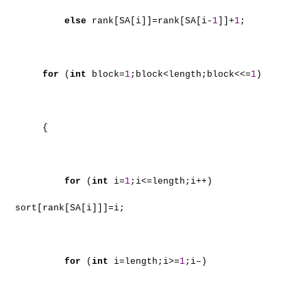
else
rank[SA[i]]=rank[SA[i-
1
]]+
1
;
for
(
int
block=
1
;block<length;block<<=
1
)
{
for
(
int
i=
1
;i<=length;i++)
sort[rank[SA[i]]]=i;
for
(
int
i=length;i>=
1
;i–)