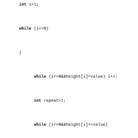
int
i=
1
;
while
(i<=N)
{
while
(i<=N&&height[i]<value) i++;
int
repeat=
1
;
while
(i<=N&&height[i]>=value)