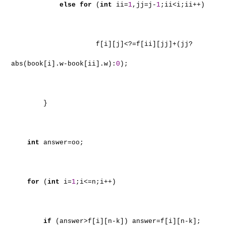
else
for
(
int
ii=
1
,jj=j-
1
;ii<i;ii++)
f[i][j]<?=f[ii][jj]+(jj?
abs(book[i].w-book[ii].w):
0
);
}
int
answer=oo;
for
(
int
i=
1
;i<=n;i++)
if
(answer>f[i][n-k]) answer=f[i][n-k];