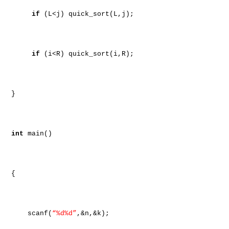
if
(L<j) quick_sort(L,j);
if
(i<R) quick_sort(i,R);
}
int
main()
{
scanf(
“%d%d”
,&n,&k);