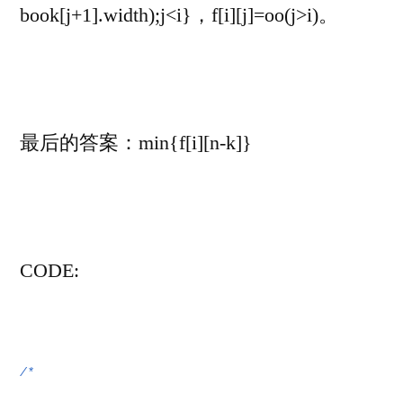
book[j+1].width);j<i}，f[i][j]=oo(j>i)。
最后的答案：min{f[i][n-k]}
CODE:
/*