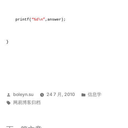
printf(
“%d\n”
,answer);
}
发
发
boleyn.su
24 7 月, 2010
信息学
布
标
布
网易博客归档
者：
签：
于