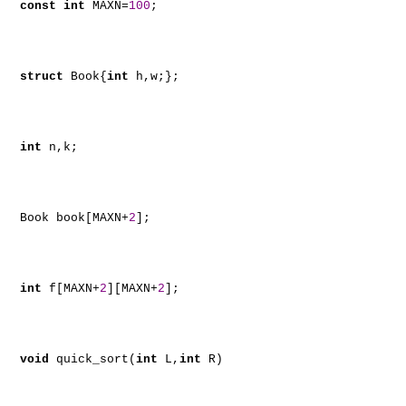
const
int
MAXN=
100
;
struct
Book{
int
h,w;};
int
n,k;
Book book[MAXN+
2
];
int
f[MAXN+
2
][MAXN+
2
];
void
quick_sort(
int
L,
int
R)