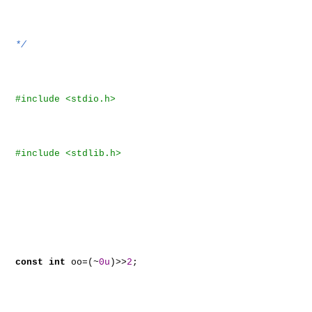
*/
#include <stdio.h>
#include <stdlib.h>
const
int
oo=(~
0u
)>>
2
;