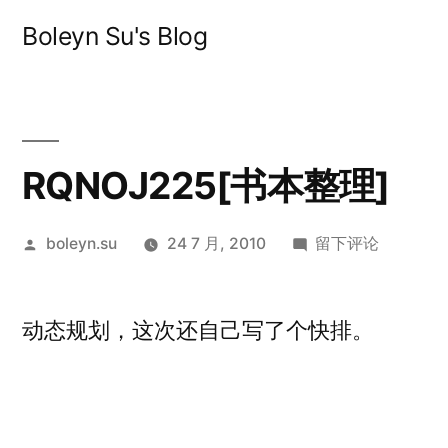
跳
Boleyn Su's Blog
至
内
容
RQNOJ225[书本整理]
发
于
boleyn.su
24 7 月, 2010
留下评论
布
RQNOJ225[书
者：
本
动态规划，这次还自己写了个快排。
整
理]