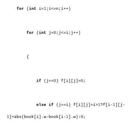
for
(
int
i=
1
;i<=n;i++)
for
(
int
j=
0
;j<=i;j++)
{
if
(j==
0
) f[i][j]=
0
;
else
if
(j==i) f[i][j]=i>
1
?f[i-
1
][j-
1
]+abs(book[i].w-book[i-
1
].w):
0
;