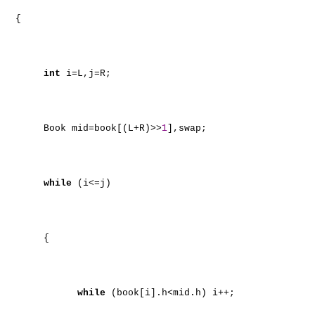
{
int
i=L,j=R;
Book mid=book[(L+R)>>
1
],swap;
while
(i<=j)
{
while
(book[i].h<mid.h) i++;