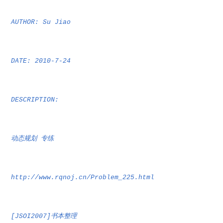
AUTHOR: Su Jiao
DATE: 2010-7-24
DESCRIPTION:
动态规划
专练
http://www.rqnoj.cn/Problem_225.html
书本整理
[JSOI2007]