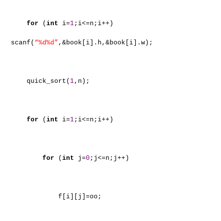
for
(
int
i=
1
;i<=n;i++)
scanf(
“%d%d”
,&book[i].h,&book[i].w);
quick_sort(
1
,n);
for
(
int
i=
1
;i<=n;i++)
for
(
int
j=
0
;j<=n;j++)
f[i][j]=oo;