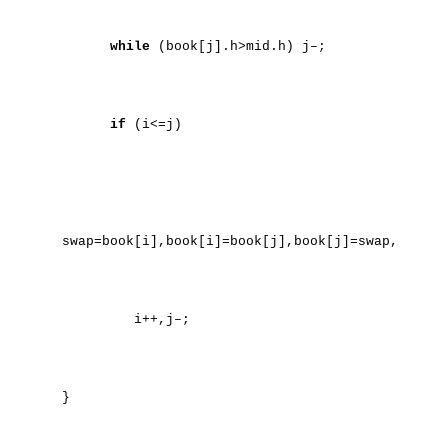
while
(book[j].h>mid.h) j–;
if
(i<=j)
swap=book[i],book[i]=book[j],book[j]=swap,
i++,j–;
}