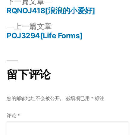
下
下一篇文章
一
RQNOJ418[浪浪的小爱好]
文
篇
上
上一篇文章
章
文
一
POJ3294[Life Forms]
章：
导
篇
文
航
章：
留下评论
您的邮箱地址不会被公开。
必填项已用
*
标注
评论
*