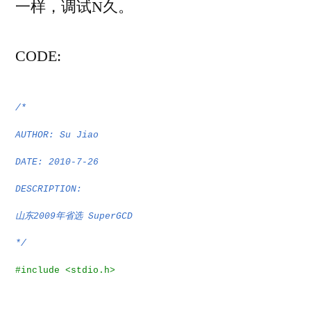
一样，调试N久。
CODE:
/*
AUTHOR: Su Jiao
DATE: 2010-7-26
DESCRIPTION:
山东
年省选
2009
SuperGCD
*/
#include <stdio.h>