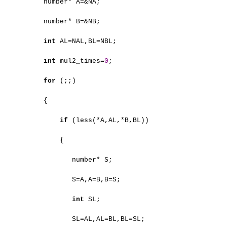
number* A=&NA;
number* B=&NB;
int
AL=NAL,BL=NBL;
int
mul2_times=
0
;
for
(;;)
{
if
(less(*A,AL,*B,BL))
{
number* S;
S=A,A=B,B=S;
int
SL;
SL=AL,AL=BL,BL=SL;