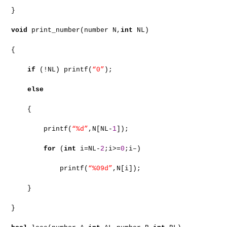
}
void
print_number(number N,
int
NL)
{
if
(!NL) printf(
“0”
);
else
{
printf(
“%d”
,N[NL-
1
]);
for
(
int
i=NL-
2
;i>=
0
;i–)
printf(
“%09d”
,N[i]);
}
}