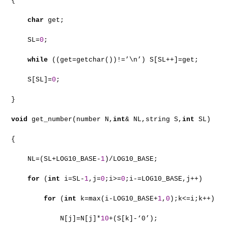
{
char
get;
SL=
0
;
while
((get=getchar())!=’\n’) S[SL++]=get;
S[SL]=
0
;
}
void
get_number(number N,
int
& NL,string S,
int
SL)
{
NL=(SL+LOG10_BASE-
1
)/LOG10_BASE;
for
(
int
i=SL-
1
,j=
0
;i>=
0
;i-=LOG10_BASE,j++)
for
(
int
k=max(i-LOG10_BASE+
1
,
0
);k<=i;k++)
N[j]=N[j]*
10
+(S[k]-‘0’);