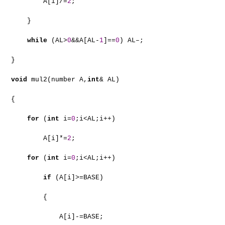
A[i]/=
2
;
}
while
(AL>
0
&&A[AL-
1
]==
0
) AL–;
}
void
mul2(number A,
int
& AL)
{
for
(
int
i=
0
;i<AL;i++)
A[i]*=
2
;
for
(
int
i=
0
;i<AL;i++)
if
(A[i]>=BASE)
{
A[i]-=BASE;