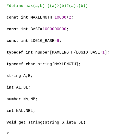
#define max(a,b) ((a)>(b)?(a):(b))
const
int
MAXLENGTH=
10000
+
2
;
const
int
BASE=
1000000000
;
const
int
LOG10_BASE=
9
;
typedef
int
number[MAXLENGTH/LOG10_BASE+
1
];
typedef
char
string[MAXLENGTH];
string A,B;
int
AL,BL;
number NA,NB;
int
NAL,NBL;
void
get_string(string S,
int
& SL)