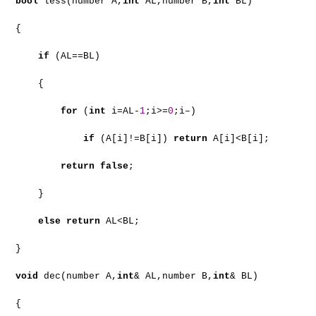
bool
less(number A,
int
AL,number B,
int
BL)
{
if
(AL==BL)
{
for
(
int
i=AL-
1
;i>=
0
;i–)
if
(A[i]!=B[i])
return
A[i]<B[i];
return
false
;
}
else
return
AL<BL;
}
void
dec(number A,
int
& AL,number B,
int
& BL)
{