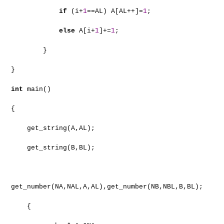
if
(i+
1
==AL) A[AL++]=
1
;
else
A[i+
1
]+=
1
;
}
}
int
main()
{
get_string(A,AL);
get_string(B,BL);
get_number(NA,NAL,A,AL),get_number(NB,NBL,B,BL);
{