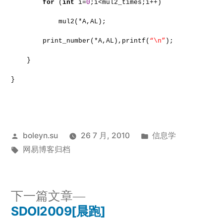
for
(
int
i=
0
;i<mul2_times;i++)
mul2(*A,AL);
print_number(*A,AL),printf(
“\n”
);
}
}
发
发
boleyn.su
26 7 月, 2010
信息学
布
标
布
网易博客归档
者：
签：
于
下
下一篇文章
一
SDOI2009[晨跑]