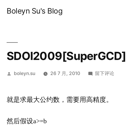
跳
Boleyn Su's Blog
至
内
容
SDOI2009[SuperGCD]
发
于
boleyn.su
26 7 月, 2010
留下评论
布
SDOI2009[Super
者：
就是求最大公约数，需要用高精度。
然后假设a>=b