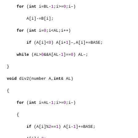
for
(
int
i=BL-
1
;i>=
0
;i–)
A[i]-=B[i];
for
(
int
i=
0
;i<AL;i++)
if
(A[i]<
0
) A[i+
1
]–,A[i]+=BASE;
while
(AL>
0
&&A[AL-
1
]==
0
) AL–;
}
void
div2(number A,
int
& AL)
{
for
(
int
i=AL-
1
;i>=
0
;i–)
{
if
(A[i]%
2
==
1
) A[i-
1
]+=BASE;