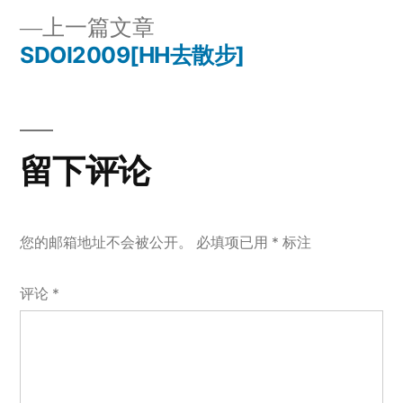
文
篇
上
上一篇文章
章
文
一
SDOI2009[HH去散步]
章：
导
篇
文
航
章：
留下评论
您的邮箱地址不会被公开。
必填项已用
*
标注
评论
*