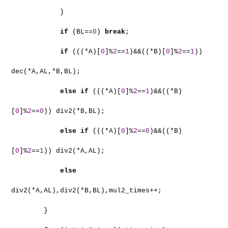
}
if
(BL==
0
)
break
;
if
(((*A)[
0
]%
2
==
1
)&&((*B)[
0
]%
2
==
1
))
dec(*A,AL,*B,BL);
else
if
(((*A)[
0
]%
2
==
1
)&&((*B)
[
0
]%
2
==
0
)) div2(*B,BL);
else
if
(((*A)[
0
]%
2
==
0
)&&((*B)
[
0
]%
2
==
1
)) div2(*A,AL);
else
div2(*A,AL),div2(*B,BL),mul2_times++;
}