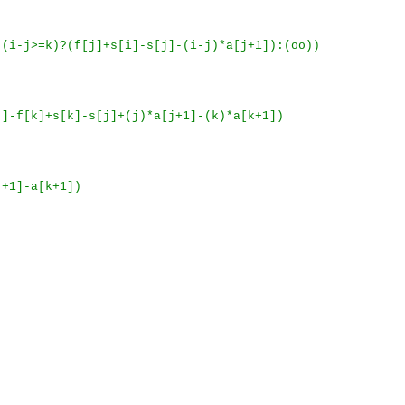
((i-j>=k)?(f[j]+s[i]-s[j]-(i-j)*a[j+1]):(oo))
j]-f[k]+s[k]-s[j]+(j)*a[j+1]-(k)*a[k+1])
j+1]-a[k+1])