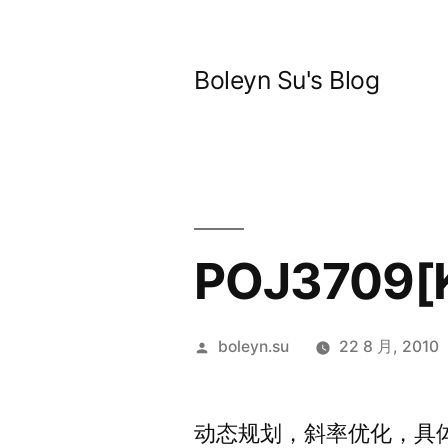
跳
至
Boleyn Su's Blog
内
容
POJ3709[
发
boleyn.su
22 8 月, 2010
布
者：
动态规划，斜率优化，具