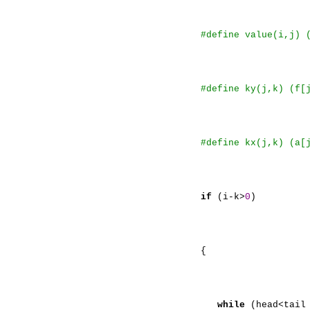
#define value(i,j) 
#define ky(j,k) (f[
#define kx(j,k) (a[
if
(i-k>
0
)
{
while
(head<tail