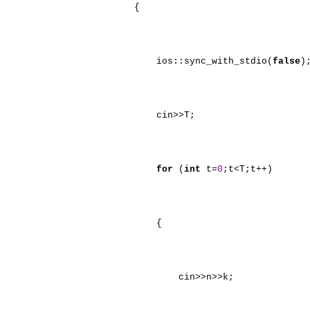
{
ios::sync_with_stdio(
false
)
cin>>T;
for
(
int
t=
0
;t<T;t++)
{
cin>>n>>k;