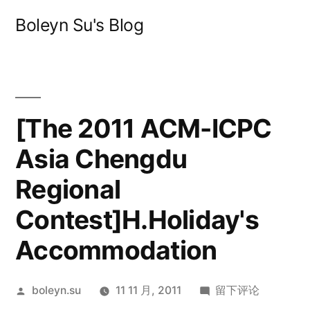
跳
Boleyn Su's Blog
至
内
容
[The 2011 ACM-ICPC
Asia Chengdu
Regional
Contest]H.Holiday's
Accommodation
发
于
boleyn.su
11 11 月, 2011
留下评论
布
[The