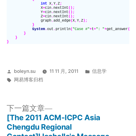
                int
 X
,
Y
,
Z
;
                X
=
cin
.
nextInt
();
                Y
=
cin
.
nextInt
();
                Z
=
cin
.
nextInt
();
                graph
.
add_edge
(
X
,
Y
,
Z
);
            }
            System
.
out
.
println
(
"Case #"
+
t
+
": "
+
get_answer
())
        }
    }
}
发
发
boleyn.su
11 11 月, 2011
信息学
布
标
布
网易博客归档
者：
签：
于
下
下一篇文章
一
[The 2011 ACM-ICPC Asia
文
篇
Chengdu Regional
文