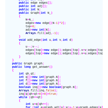
        public
 edge edges
[];
        public
 int
 adj
[];
        public
 int
 N
;
        public
 Graph
(
int
 N_
)
        {
            N
=
N_
;
            edges
=
new
 edge
[(
N
-
1
)*
2
];
            top
=
0
;
            adj
=
new
 int
[
N
];
            Arrays
.
fill
(
adj
,-
1
);
        }
        void
 add_edge
(
int
 u
,
int
 v
,
int
 d
)
        {
            u
--;
v
--;
            edges
[
top
]=
new
 edge
();
edges
[
top
].
v
=
v
;
edges
[
top
].
            edges
[
top
]=
new
 edge
();
edges
[
top
].
v
=
u
;
edges
[
top
].
        }
    }
    public
 Graph graph
;
    public
 long
 get_answer
()
    {
        int
 qh
,
qt
;
        int
 q
[]=
new
 int
[
graph
.
N
];
        int
 f
[]=
new
 int
[
graph
.
N
];
        int
 d
[]=
new
 int
[
graph
.
N
];
        boolean
 inq
[]=
new
 boolean
[
graph
.
N
];
        Arrays
.
fill
(
inq
,
false
);
        inq
[
q
[
qh
=
qt
=
0
]=
0
]=
true
;
        while
 (
qh
<=
qt
)
        {
            int
 u
=
q
[
qh
++];
            for
 (
int
 e
=
graph
.
adj
[
u
];
e
!=-
1
;
e
=
graph
.
edges
[
e
].
n