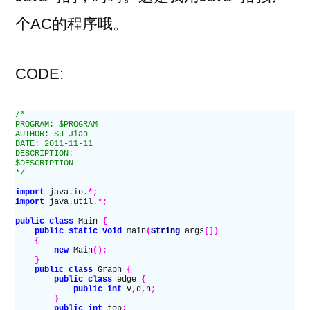
个AC的程序哦。
CODE:
/*
PROGRAM: $PROGRAM
AUTHOR: Su Jiao
DATE: 2011-11-11
DESCRIPTION:
$DESCRIPTION
*/
import
 java
.
io
.*;
import
 java
.
util
.*;
public class
 Main
 {
    public static
 void
 main
(
String
 args
[])
    {
        new
 Main
();
    }
    public class
 Graph
 {
        public class
 edge
 {
            public
 int
 v
,
d
,
n
;
        }
        public
 int
 top
;