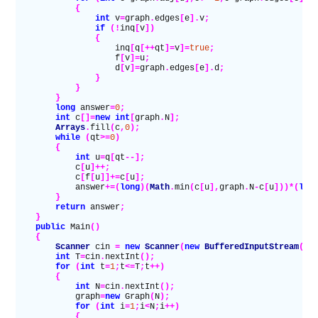
            {
                int
 v
=
graph
.
edges
[
e
].
v
;
                if
 (!
inq
[
v
])
                {
                    inq
[
q
[++
qt
]=
v
]=
true
;
                    f
[
v
]=
u
;
                    d
[
v
]=
graph
.
edges
[
e
].
d
;
                }
            }
        }
        long
 answer
=
0
;
        int
 c
[]=
new
 int
[
graph
.
N
];
        Arrays
.
fill
(
c
,
0
);
        while
 (
qt
>=
0
)
        {
            int
 u
=
q
[
qt
--];
            c
[
u
]++;
            c
[
f
[
u
]]+=
c
[
u
];
            answer
+=(
long
)(
Math
.
min
(
c
[
u
],
graph
.
N
-
c
[
u
]))*(
lon
        }
        return
 answer
;
    }
    public
 Main
()
    {
        Scanner
 cin
 =
 new
 Scanner
(
new
 BufferedInputStream
(
Sy
        int
 T
=
cin
.
nextInt
();
        for
 (
int
 t
=
1
;
t
<=
T
;
t
++)
        {
            int
 N
=
cin
.
nextInt
();
            graph
=
new
 Graph
(
N
);
            for
 (
int
 i
=
1
;
i
<
N
;
i
++)
            {