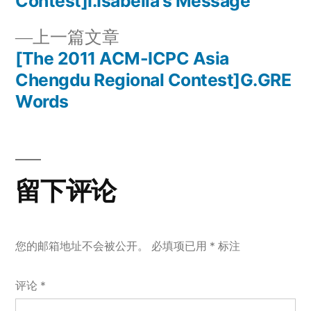
章
Contest]I.Isabella's Message
章：
导
上
上一篇文章
一
[The 2011 ACM-ICPC Asia
航
篇
Chengdu Regional Contest]G.GRE
文
Words
章：
留下评论
您的邮箱地址不会被公开。
必填项已用
*
标注
评论
*