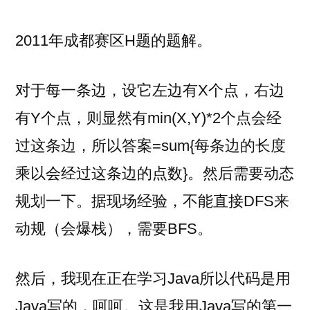
者：
2011
ACM-
2011年成都赛区H题的题解。
ICPC
Asia
对于每一条边，设它左边有X个点，右边
Chengdu
Regional
有Y个点，则显然有min(X,Y)*2个点会经
Contest]H.Holiday
过这条边，所以答案=sum{每条边的长度
Accommodation
乘以会经过这条边的点数}。然后需要动态
规划一下。据现场经验，不能直接DFS来
动规（会爆栈），需要BFS。
然后，我现在正在学习Java所以代码是用
Java写的，呵呵。这是我用Java写的第一