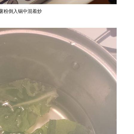
薯粉倒入锅中混着炒