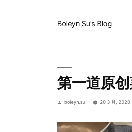
跳
至
Boleyn Su's Blog
内
容
第一道原创菜
发
boleyn.su
20 3 月, 2020
布
者：