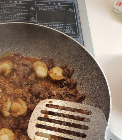
原
创
菜
[2020
年
3
月
19
日]