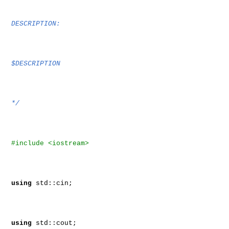
DESCRIPTION:
$DESCRIPTION
*/
#include <iostream>
using
std::cin;
using
std::cout;