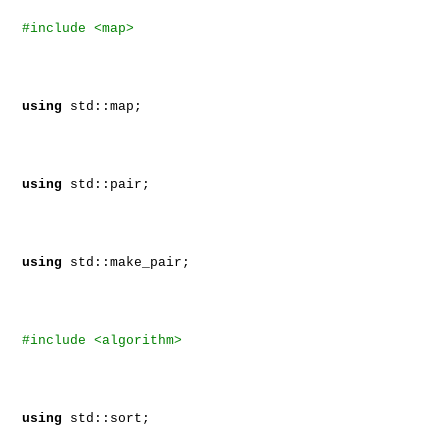
#include <map>
using
std::map;
using
std::pair;
using
std::make_pair;
#include <algorithm>
using
std::sort;