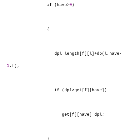
if
(have>
0
)
{
dpl=length[f][l]+dp(l,have-
1
,f);
if
(dpl>get[f][have])
get[f][have]=dpl;
}