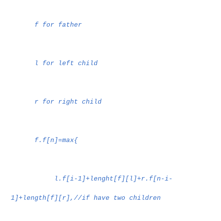
f for father
l for left child
r for right child
f.f[n]=max{
l.f[i-1]+lenght[f][l]+r.f[n-i-
1]+length[f][r],//if have two children