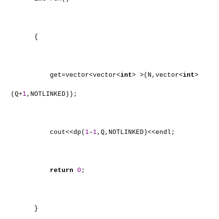
{
get=vector<vector<
int
> >(N,vector<
int
>
(Q+
1
,NOTLINKED));
cout<<dp(
1
–
1
,Q,NOTLINKED)<<endl;
return
0
;
}