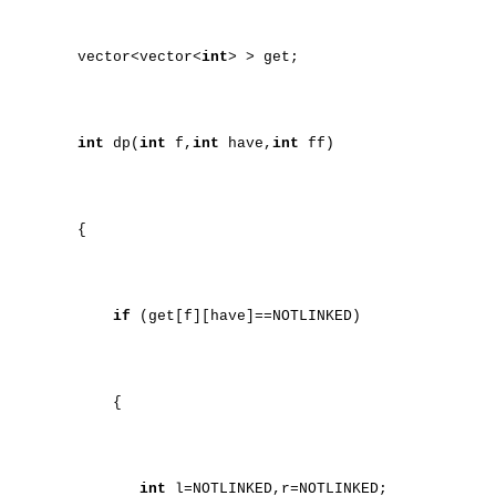
vector<vector<
int
> > get;
int
dp(
int
f,
int
have,
int
ff)
{
if
(get[f][have]==NOTLINKED)
{
int
l=NOTLINKED,r=NOTLINKED;