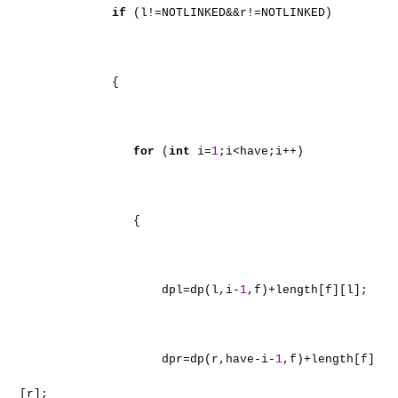
if
(l!=NOTLINKED&&r!=NOTLINKED)
{
for
(
int
i=
1
;i<have;i++)
{
dpl=dp(l,i-
1
,f)+length[f][l];
dpr=dp(r,have-i-
1
,f)+length[f]
[r];