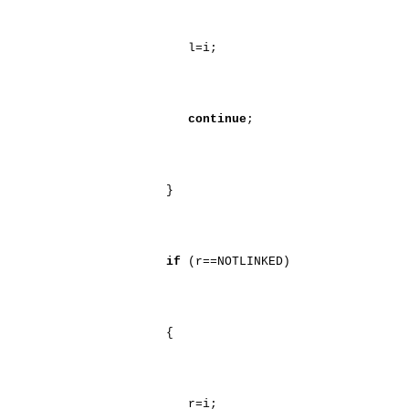
l=i;
continue
;
}
if
(r==NOTLINKED)
{
r=i;