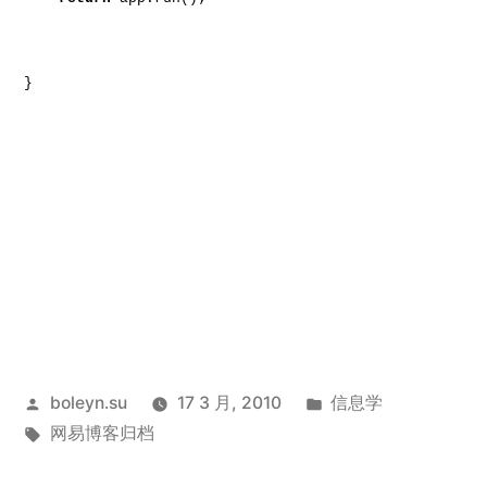
}
发
发
boleyn.su
17 3 月, 2010
信息学
布
标
布
网易博客归档
者：
签：
于