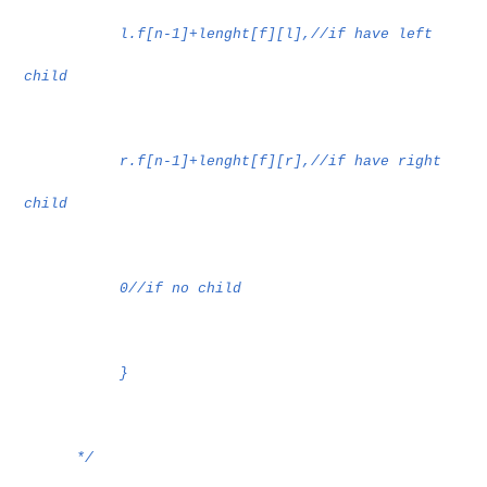
l.f[n-1]+lenght[f][l],//if have left
child
r.f[n-1]+lenght[f][r],//if have right
child
0//if no child
}
*/