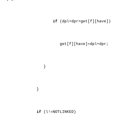
if
(dpl+dpr>get[f][have])
get[f][have]=dpl+dpr;
}
}
if
(l!=NOTLINKED)