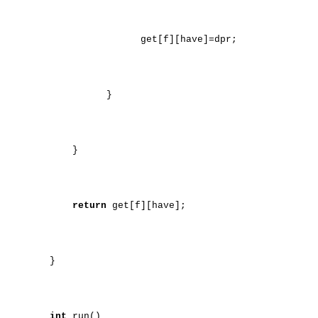
get[f][have]=dpr;
}
}
return
get[f][have];
}
int
run()