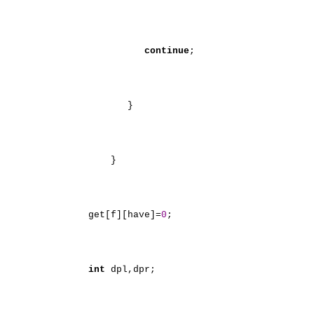
continue
;
}
}
get[f][have]=
0
;
int
dpl,dpr;