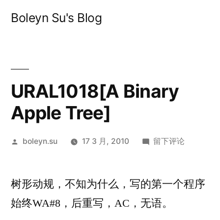
跳
Boleyn Su's Blog
至
内
容
URAL1018[A Binary
Apple Tree]
发
于
boleyn.su
17 3 月, 2010
留下评论
布
URAL1018[A
者：
Binary
树形动规，不知为什么，写的第一个程序
Apple
Tree]
始终WA#8，后重写，AC，无语。