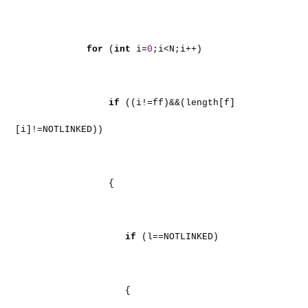
for
(
int
i=
0
;i<N;i++)
if
((i!=ff)&&(length[f]
[i]!=NOTLINKED))
{
if
(l==NOTLINKED)
{