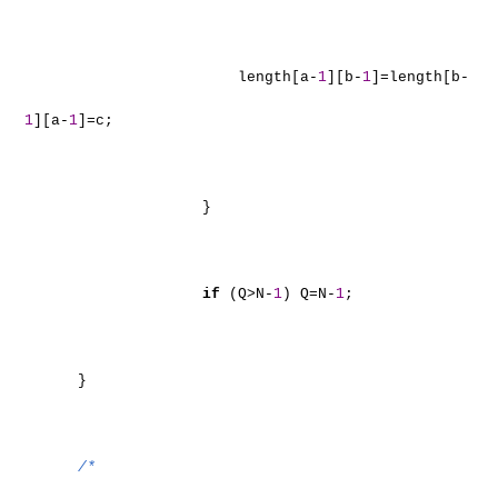
length[a-
1
][b-
1
]=length[b-
1
][a-
1
]=c;
}
if
(Q>N-
1
) Q=N-
1
;
}
/*