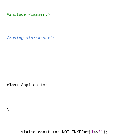
#include <cassert>
//using std::assert;
class
Application
{
static
const
int
NOTLINKED=~(
1
<<
31
);