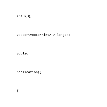
int
N,Q;
vector<vector<
int
> > length;
public
:
Application()
{