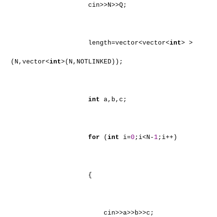
cin>>N>>Q;
length=vector<vector<
int
> >
(N,vector<
int
>(N,NOTLINKED));
int
a,b,c;
for
(
int
i=
0
;i<N-
1
;i++)
{
cin>>a>>b>>c;