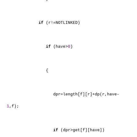
if
(r!=NOTLINKED)
if
(have>
0
)
{
dpr=length[f][r]+dp(r,have-
1
,f);
if
(dpr>get[f][have])