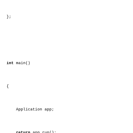
};
int
main()
{
Application app;
return
app.run();