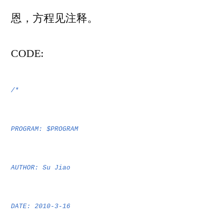
恩，方程见注释。
CO
DE:
/*
PROGRAM: $PROGRAM
AUTHOR: Su Jiao
DATE: 2010-3-16