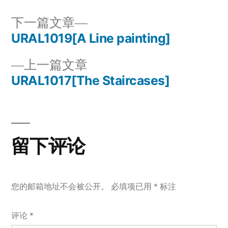
下
下一篇文章
一
URAL1019[A Line painting]
文
篇
上
上一篇文章
章
文
一
URAL1017[The Staircases]
章：
导
篇
文
航
章：
留下评论
您的邮箱地址不会被公开。
必填项已用
*
标注
评论
*