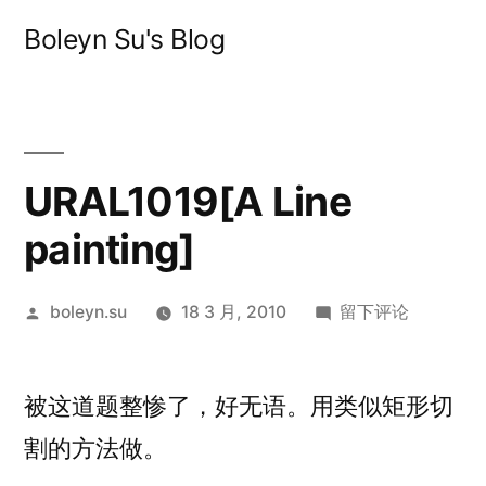
跳
Boleyn Su's Blog
至
内
容
URAL1019[A Line
painting]
发
于
boleyn.su
18 3 月, 2010
留下评论
布
URAL1019[A
者：
Line
被这道题整惨了，好无语。用类似矩形切
painting]
割的方法做。