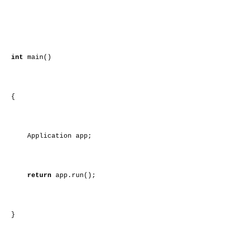
int
main()
{
Application app;
return
app.run();
}