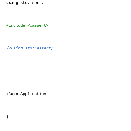
using
std::sort;
#include <cassert>
//using std::assert;
class
Application
{