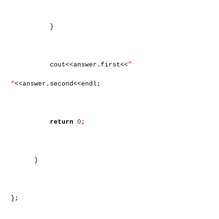
}
cout<<answer.first<<
”
“
<<answer.second<<endl;
return
0
;
}
};