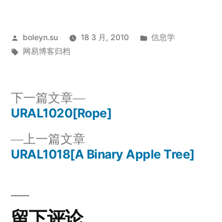
发
发
boleyn.su
18 3 月, 2010
信息学
布
标
布
网易博客归档
者：
签：
于
下
下一篇文章
一
URAL1020[Rope]
文
篇
上
上一篇文章
章
文
一
URAL1018[A Binary Apple Tree]
章：
导
篇
文
航
章：
留下评论