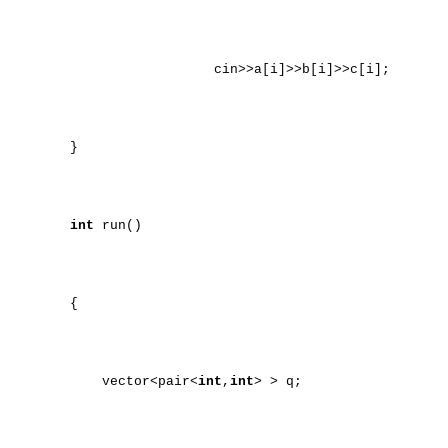
cin>>a[i]>>b[i]>>c[i];
}
int
run()
{
vector<pair<
int
,
int
> > q;