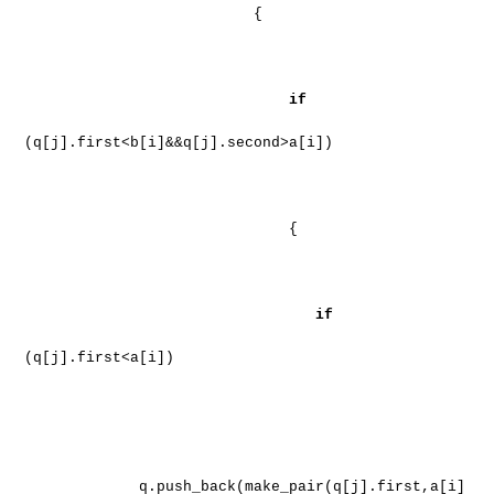
{
if
(q[j].first<b[i]&&q[j].second>a[i])
{
if
(q[j].first<a[i])
q.push_back(make_pair(q[j].first,a[i]