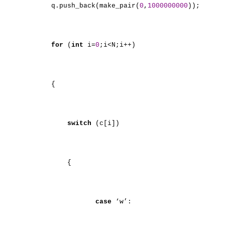
q.push_back(make_pair(
0
,
1000000000
));
for
(
int
i=
0
;i<N;i++)
{
switch
(c[i])
{
case
‘w’: