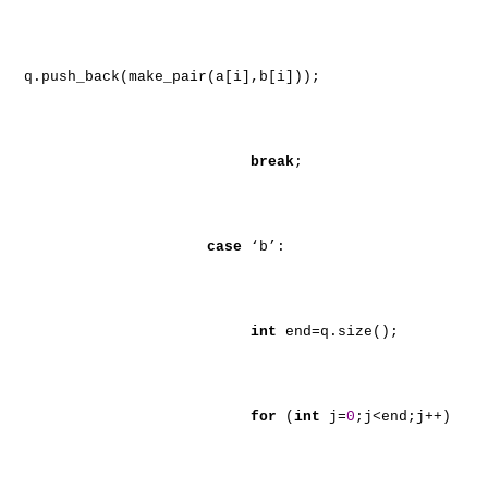
q.push_back(make_pair(a[i],b[i]));
break
;
case
‘b’:
int
end=q.size();
for
(
int
j=
0
;j<end;j++)