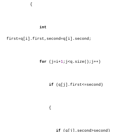
{
int
first=q[i].first,second=q[i].second;
for
(j=i+
1
;j<q.size();j++)
if
(q[j].first<=second)
{
if
(q[j].second>second)