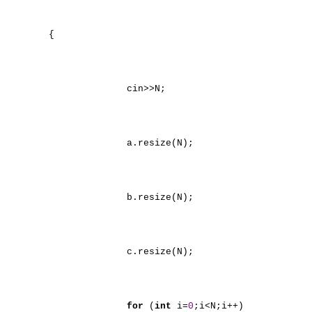
{
cin>>N;
a.resize(N);
b.resize(N);
c.resize(N);
for
(
int
i=
0
;i<N;i++)