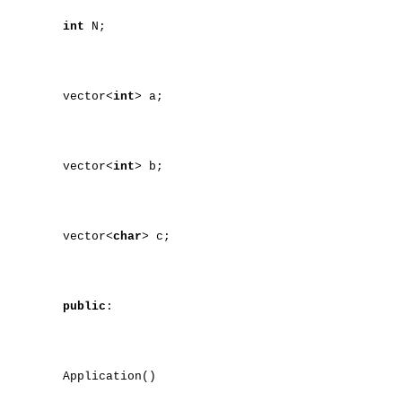
int
N;
vector<
int
> a;
vector<
int
> b;
vector<
char
> c;
public
:
Application()