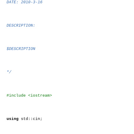
DATE: 2010-3-16
DESCRIPTION:
$DESCRIPTION
*/
#include <iostream>
using
std::cin;