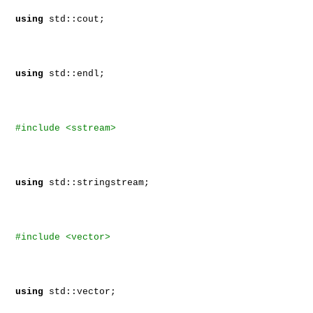
using
std::cout;
using
std::endl;
#include <sstream>
using
std::stringstream;
#include <vector>
using
std::vector;