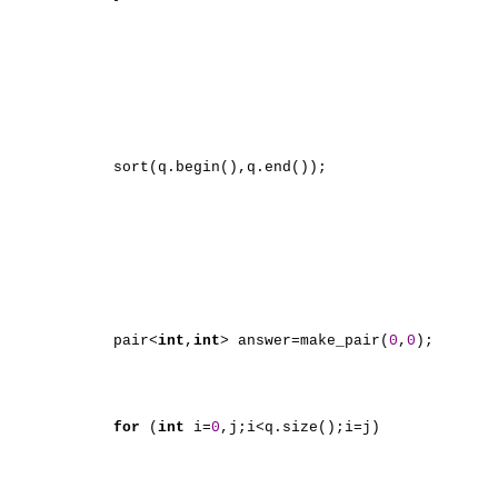
sort(q.begin(),q.end());
pair<
int
,
int
> answer=make_pair(
0
,
0
);
for
(
int
i=
0
,j;i<q.size();i=j)