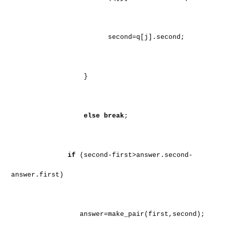
second=q[j].second;
}
else
break
;
if
(second-first>answer.second-
answer.first)
answer=make_pair(first,second);