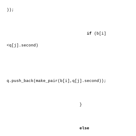
));
if
(b[i]
<q[j].second)
q.push_back(make_pair(b[i],q[j].second));
}
else