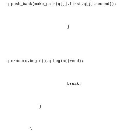
q.push_back(make_pair(q[j].first,q[j].second));
}
q.erase(q.begin(),q.begin()+end);
break
;
}
}