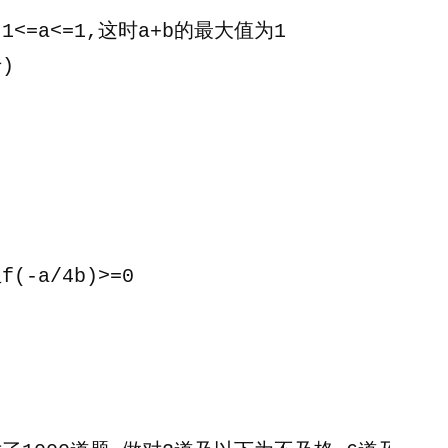
题]
以-1<=a<=1,这时a+b的最大值为1
)
f(-a/4b)>=0