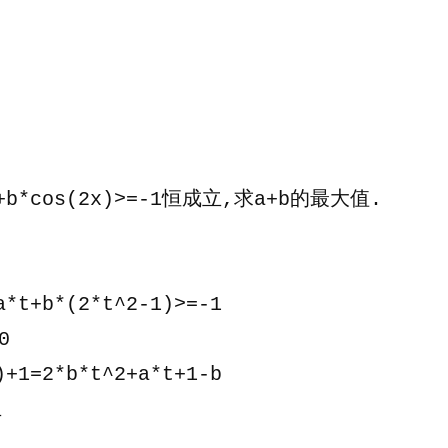
京
大
学
2009
年
自
主
b*cos(2x)>=-1恒成立,求a+b的最大值.
招
生
数
学
a*t+b*(2*t^2-1)>=-1
试
0
题
)+1=2*b*t^2+a*t+1-b
[第
四、
立
五