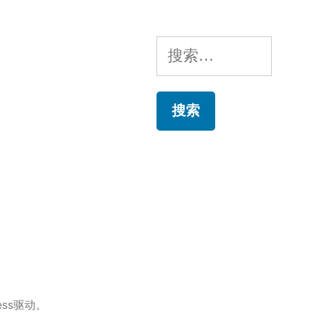
搜
索：
ess驱动。