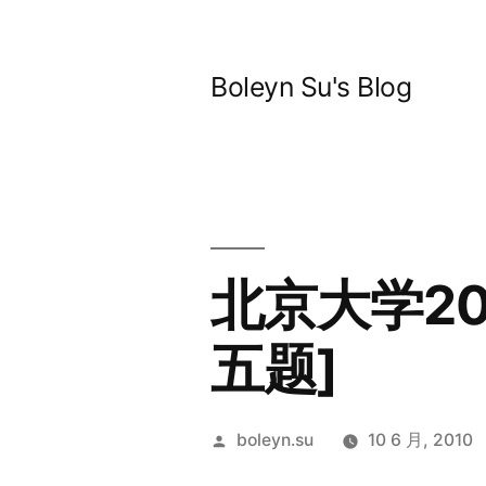
跳
至
Boleyn Su's Blog
内
容
北京大学2
五题]
发
boleyn.su
10 6 月, 2010
布