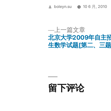
发
boleyn.su
10 6 月, 2010
布
者：
上
上一篇文章
一
北京大学2009年自主
文
篇
生数学试题[第二、三题
文
章
章：
导
航
留下评论