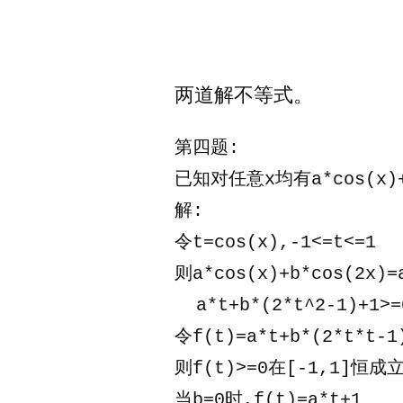
者：
两道解不等式。
第四题:
已知对任意x均有a*cos(x)+
解:
令t=cos(x),-1<=t<=1
则a*cos(x)+b*cos(2x)=
  a*t+b*(2*t^2-1)+1>=
令f(t)=a*t+b*(2*t*t-1
则f(t)>=0在[-1,1]恒成
当b=0时,f(t)=a*t+1