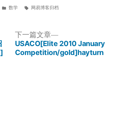
发
标
数学
网易博客归档
布
签：
于
下
下一篇文章
一
招
USACO[Elite 2010 January
篇
]
Competition/gold]hayturn
文
章：