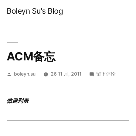
跳
Boleyn Su's Blog
至
内
容
ACM备忘
发
于
boleyn.su
26 11 月, 2011
留下评论
布
ACM
者：
备
忘
做题列表