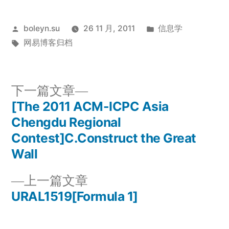
发
发
boleyn.su
26 11 月, 2011
信息学
布
标
布
网易博客归档
者：
签：
于
下
下一篇文章
一
[The 2011 ACM-ICPC Asia
文
篇
Chengdu Regional
章
文
Contest]C.Construct the Great
章：
Wall
导
上
上一篇文章
航
一
URAL1519[Formula 1]
篇
文